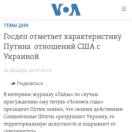
Линки
доступности
Перейти
ТЕМЫ ДНЯ
на
ГЛАВНОЕ
Госдеп отметает характеристику
основной
ПРОГРАММЫ
контент
Путина отношений США с
ПРОЕКТЫ
Перейти
АМЕРИКА
Украиной
к
ЭКСПЕРТИЗА
НОВОСТИ ЗА МИНУТУ
УЧИМ АНГЛИЙСКИЙ
основной
20 Декабрь, 2007 03:00
ИНТЕРВЬЮ
ИТОГИ
НАША АМЕРИКАНСКАЯ ИСТОРИЯ
навигации
Перейти
Поделиться
ФАКТЫ ПРОТИВ ФЕЙКОВ
ПОЧЕМУ ЭТО ВАЖНО?
А КАК В АМЕРИКЕ?
в
В интервью журналу «Тайм» по случаю
ЗА СВОБОДУ ПРЕССЫ
ДИСКУССИЯ VOA
АРТЕФАКТЫ
поиск
присуждению ему титула «Человек года»
УЧИМ АНГЛИЙСКИЙ
ДЕТАЛИ
АМЕРИКАНСКИЕ ГОРОДКИ
президент Путин заявил, что своими действиями
ВИДЕО
Соединенные Штаты «разрушают Украину, ее
НЬЮ-ЙОРК NEW YORK
ТЕСТЫ
территориальную целостность и подрывают ее
ПОДПИСКА НА НОВОСТИ
АМЕРИКА. БОЛЬШОЕ ПУТЕШЕСТВИЕ
суверенитет».