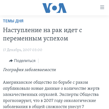
Линки
доступности
Перейти
ТЕМЫ ДНЯ
на
ГЛАВНОЕ
Наступление на рак идет с
основной
ПРОГРАММЫ
контент
переменным успехом
ПРОЕКТЫ
Перейти
АМЕРИКА
к
17 Декабрь, 2007 03:00
ЭКСПЕРТИЗА
НОВОСТИ ЗА МИНУТУ
УЧИМ АНГЛИЙСКИЙ
основной
Поделиться
ИНТЕРВЬЮ
ИТОГИ
НАША АМЕРИКАНСКАЯ ИСТОРИЯ
навигации
Перейти
ФАКТЫ ПРОТИВ ФЕЙКОВ
География заболеваемости
ПОЧЕМУ ЭТО ВАЖНО?
А КАК В АМЕРИКЕ?
в
ЗА СВОБОДУ ПРЕССЫ
ДИСКУССИЯ VOA
АРТЕФАКТЫ
поиск
Американское общество по борьбе с раком
УЧИМ АНГЛИЙСКИЙ
ДЕТАЛИ
АМЕРИКАНСКИЕ ГОРОДКИ
опубликовало новые данные о количестве жертв
злокачественных опухолей. Эксперты Общества
ВИДЕО
НЬЮ-ЙОРК NEW YORK
ТЕСТЫ
прогнозируют, что в 2007 году онкологические
ПОДПИСКА НА НОВОСТИ
АМЕРИКА. БОЛЬШОЕ ПУТЕШЕСТВИЕ
заболевания в общей сложности унесут 7