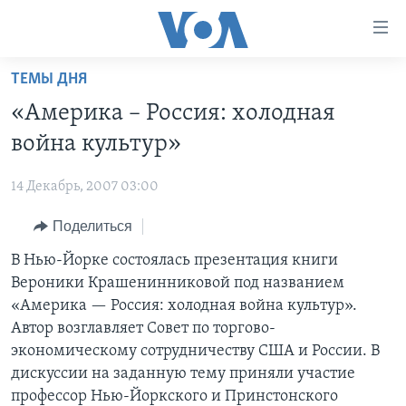
Линки
доступности
Перейти
ТЕМЫ ДНЯ
на
ГЛАВНОЕ
«Америка – Россия: холодная
основной
ПРОГРАММЫ
контент
война культур»
ПРОЕКТЫ
Перейти
АМЕРИКА
к
14 Декабрь, 2007 03:00
ЭКСПЕРТИЗА
НОВОСТИ ЗА МИНУТУ
УЧИМ АНГЛИЙСКИЙ
основной
Поделиться
ИНТЕРВЬЮ
ИТОГИ
НАША АМЕРИКАНСКАЯ ИСТОРИЯ
навигации
Перейти
ФАКТЫ ПРОТИВ ФЕЙКОВ
В Нью-Йорке состоялась презентация книги
ПОЧЕМУ ЭТО ВАЖНО?
А КАК В АМЕРИКЕ?
в
Вероники Крашенинниковой под названием
ЗА СВОБОДУ ПРЕССЫ
ДИСКУССИЯ VOA
АРТЕФАКТЫ
поиск
«Америка — Россия: холодная война культур».
УЧИМ АНГЛИЙСКИЙ
ДЕТАЛИ
АМЕРИКАНСКИЕ ГОРОДКИ
Автор возглавляет Совет по торгово-
экономическому сотрудничеству США и России. В
ВИДЕО
НЬЮ-ЙОРК NEW YORK
ТЕСТЫ
дискуссии на заданную тему приняли участие
ПОДПИСКА НА НОВОСТИ
АМЕРИКА. БОЛЬШОЕ ПУТЕШЕСТВИЕ
профессор Нью-Йоркского и Принстонского