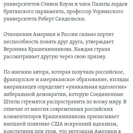
университетов Стивен Коуэн и член Палаты лордов
Learning English
британского парламента, профессор Уорвикского
университета Роберт Скидельски.
СОЦИАЛЬНЫЕ СЕТИ
Отношения Америки и России сильно портит
неспособность понять друг друга, утверждает
Вероника Крашенинникова. Каждая страна
Языки
рассматривает другую через свою призму.
По мнению автора, которая получила российское,
французское и американское образование, взгляды
американцев определяет «уникальная идеология»
либеральной демократии, которую Соединенные
Штаты стремятся распространить по всему миру. В
отличие от многих современных российских
комментаторов Крашенинникова приписывает
внешней политике США искренний идеализм,
констатируя при этом, что энтузиазм Америки в