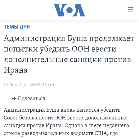
Линки
доступности
Перейти
ТЕМЫ ДНЯ
на
ГЛАВНОЕ
Администрация Буша продолжает
основной
ПРОГРАММЫ
контент
попытки убедить ООН ввести
ПРОЕКТЫ
Перейти
АМЕРИКА
дополнительные санкции против
к
ЭКСПЕРТИЗА
НОВОСТИ ЗА МИНУТУ
УЧИМ АНГЛИЙСКИЙ
Ирана
основной
ИНТЕРВЬЮ
ИТОГИ
НАША АМЕРИКАНСКАЯ ИСТОРИЯ
навигации
14 Декабрь, 2007 03:00
Перейти
ФАКТЫ ПРОТИВ ФЕЙКОВ
ПОЧЕМУ ЭТО ВАЖНО?
А КАК В АМЕРИКЕ?
в
Поделиться
ЗА СВОБОДУ ПРЕССЫ
ДИСКУССИЯ VOA
АРТЕФАКТЫ
поиск
Администрация Буша вновь пытается убедить
УЧИМ АНГЛИЙСКИЙ
ДЕТАЛИ
АМЕРИКАНСКИЕ ГОРОДКИ
Совет безопасности ООН ввести дополнительные
ВИДЕО
НЬЮ-ЙОРК NEW YORK
ТЕСТЫ
санкции против Ирана. Однако в свете недавнего
отчета разведывательных ведомств США, где
ПОДПИСКА НА НОВОСТИ
АМЕРИКА. БОЛЬШОЕ ПУТЕШЕСТВИЕ