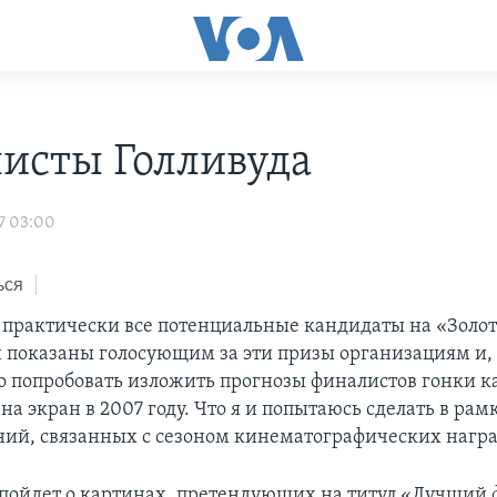
исты Голливуда
7 03:00
ься
а практически все потенциальные кандидаты на «Золот
 показаны голосующим за эти призы организациям и, 
о попробовать изложить прогнозы финалистов гонки к
а экран в 2007 году. Что я и попытаюсь сделать в ра
ний, связанных с сезоном кинематографических награ
 пойдет о картинах, претендующих на титул «Лучший 