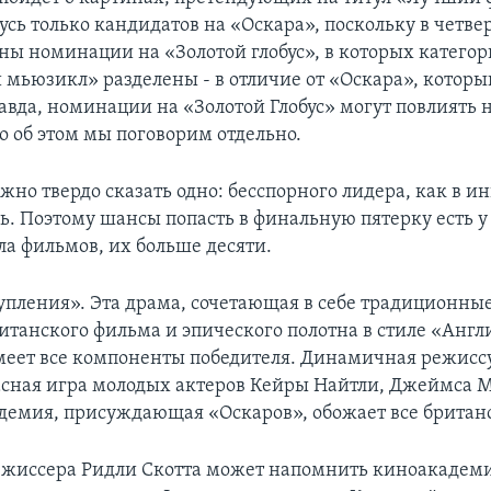
усь только кандидатов на «Оскара», поскольку в четвер
ены номинации на «Золотой глобус», в которых катего
 мьюзикл» разделены - в отличие от «Оскара», которы
равда, номинации на «Золотой Глобус» могут повлиять
о об этом мы поговорим отдельно.
жно твердо сказать одно: бесспорного лидера, как в ин
сь. Поэтому шансы попасть в финальную пятерку есть у
ла фильмов, их больше десяти.
упления». Эта драма, сочетающая в себе традиционны
итанского фильма и эпического полотна в стиле «Англ
меет все компоненты победителя. Динамичная режисс
асная игра молодых актеров Кейры Найтли, Джеймса М
демия, присуждающая «Оскаров», обожает все британ
ежиссера Ридли Скотта может напомнить киноакадем