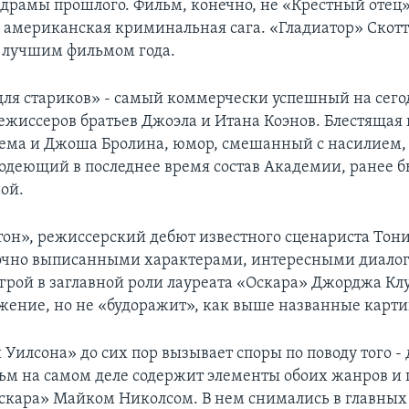
 драмы прошлого. Фильм, конечно, не «Крестный отец»
я американская криминальная сага. «Гладиатор» Скотта
 лучшим фильмом года.
для стариков» - самый коммерчески успешный на се
ежиссеров братьев Джоэла и Итана Коэнов. Блестящая 
ема и Джоша Бролина, юмор, смешанный с насилием,
одеющий в последнее время состав Академии, ранее 
ой.
он», режиссерский дебют известного сценариста Тони
очно выписанными характерами, интересными диало
грой в заглавной роли лауреата «Оскара» Джорджа Кл
жение, но не «будоражит», как выше названные карт
Уилсона» до сих пор вызывает споры по поводу того - 
ьм на самом деле содержит элементы обоих жанров и 
скара» Майком Николсом. В нем снимались в главных