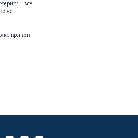
мерика – все
ще не
нако причин