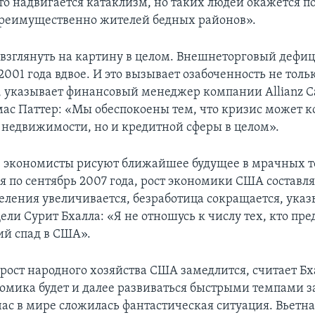
то надвигается катаклизм, но таких людей окажется п
реимущественно жителей бедных районов».
взглянуть на картину в целом. Внешнеторговый дефи
2001 года вдвое. И это вызывает озабоченность не тольк
 указывает финансовый менеджер компании Allianz Ca
ас Паттер: «Мы обеспокоены тем, что кризис может к
 недвижимости, но и кредитной сферы в целом».
е экономисты рисуют ближайшее будущее в мрачных т
я по сентябрь 2007 года, рост экономики США составля
селения увеличивается, безработица сокращается, указ
ели Сурит Бхалла: «Я не отношусь к числу тех, кто пр
й спад в США».
 рост народного хозяйства США замедлится, считает Бх
омика будет и далее развиваться быстрыми темпами за
ас в мире сложилась фантастическая ситуация. Вьетн