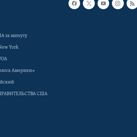
А за минуту
New York
VOA
олоса Америки»
ийский
ПРАВИТЕЛЬСТВА США