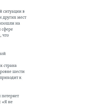
й ситуации в
 и других мест
оизошли на
и сфере
, что
ной
ак страна
уровне шести
 приходит к
й потеряет
: «Я не