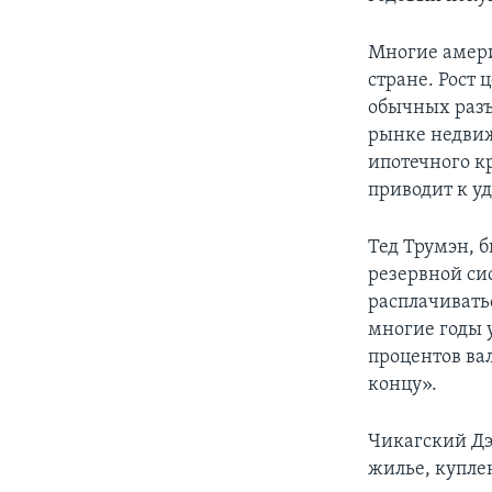
Многие амери
стране. Рост 
обычных разъ
рынке недвиж
ипотечного к
приводит к у
Тед Трумэн, 
резервной си
расплачиватьс
многие годы 
процентов ва
концу».
Чикагский Дэ
жилье, куплен