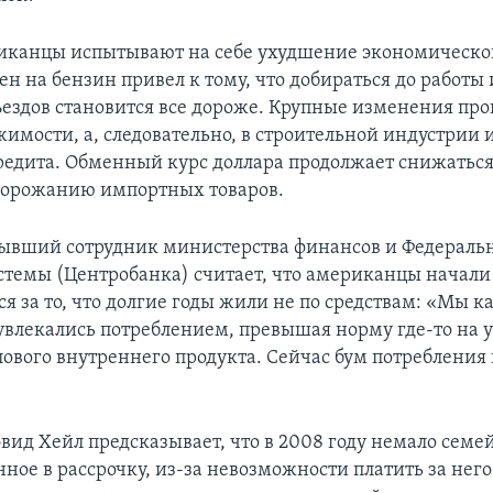
канцы испытывают на себе ухудшение экономическо
цен на бензин привел к тому, что добираться до работы
ездов становится все дороже. Крупные изменения пр
имости, а, следовательно, в строительной индустрии 
редита. Обменный курс доллара продолжает снижаться
дорожанию импортных товаров.
бывший сотрудник министерства финансов и Федераль
стемы (Центробанка) считает, что американцы начали
я за то, что долгие годы жили не по средствам: «Мы к
увлекались потреблением, превышая норму где-то на 
лового внутреннего продукта. Сейчас бум потребления
вид Хейл предсказывает, что в 2008 году немало семе
ное в рассрочку, из-за невозможности платить за него