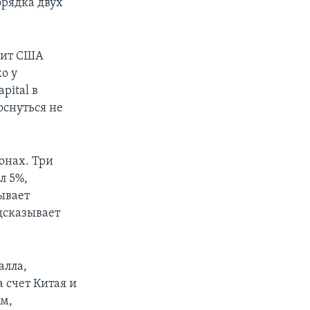
орядка двух
цит США
о у
pital в
оснуться не
онах. Три
л 5%,
ывает
едсказывает
алла,
 счет Китая и
ам,