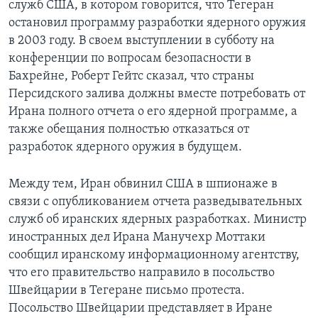
служб США, в котором говорится, что Тегеран
остановил программу разработки ядерного оружия
Learning English
в 2003 году. В своем выступлении в субботу на
конференции по вопросам безопасности в
СОЦИАЛЬНЫЕ СЕТИ
Бахрейне, Роберт Гейтс сказал, что страны
Персидского залива должны вместе потребовать от
Ирана полного отчета о его ядерной программе, а
также обещания полностью отказаться от
Языки
разработок ядерного оружия в будущем.
Между тем, Иран обвинил США в шпионаже в
связи с опубликованием отчета разведывательных
служб об иранских ядерных разработках. Министр
иностранных дел Ирана Манучехр Моттаки
сообщил иранскому информационному агентству,
что его правительство направило в посольство
Швейцарии в Тегеране письмо протеста.
Посольство Швейцарии представляет в Иране