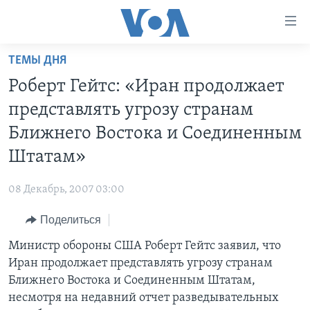
Линки
доступности
Перейти
ТЕМЫ ДНЯ
на
ГЛАВНОЕ
Роберт Гейтс: «Иран продолжает
основной
ПРОГРАММЫ
контент
представлять угрозу странам
ПРОЕКТЫ
Перейти
АМЕРИКА
Ближнего Востока и Соединенным
к
ЭКСПЕРТИЗА
НОВОСТИ ЗА МИНУТУ
УЧИМ АНГЛИЙСКИЙ
Штатам»
основной
ИНТЕРВЬЮ
ИТОГИ
НАША АМЕРИКАНСКАЯ ИСТОРИЯ
навигации
08 Декабрь, 2007 03:00
Перейти
ФАКТЫ ПРОТИВ ФЕЙКОВ
ПОЧЕМУ ЭТО ВАЖНО?
А КАК В АМЕРИКЕ?
в
Поделиться
ЗА СВОБОДУ ПРЕССЫ
ДИСКУССИЯ VOA
АРТЕФАКТЫ
поиск
Министр обороны США Роберт Гейтс заявил, что
УЧИМ АНГЛИЙСКИЙ
ДЕТАЛИ
АМЕРИКАНСКИЕ ГОРОДКИ
Иран продолжает представлять угрозу странам
ВИДЕО
НЬЮ-ЙОРК NEW YORK
ТЕСТЫ
Ближнего Востока и Соединенным Штатам,
несмотря на недавний отчет разведывательных
ПОДПИСКА НА НОВОСТИ
АМЕРИКА. БОЛЬШОЕ ПУТЕШЕСТВИЕ