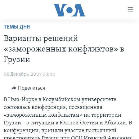
Линки
доступности
Перейти
ТЕМЫ ДНЯ
на
ГЛАВНОЕ
Варианты решений
основной
ПРОГРАММЫ
контент
«замороженных конфликтов» в
ПРОЕКТЫ
Перейти
АМЕРИКА
Грузии
к
ЭКСПЕРТИЗА
НОВОСТИ ЗА МИНУТУ
УЧИМ АНГЛИЙСКИЙ
основной
05 Декабрь, 2007 03:00
ИНТЕРВЬЮ
ИТОГИ
НАША АМЕРИКАНСКАЯ ИСТОРИЯ
навигации
Перейти
Поделиться
ФАКТЫ ПРОТИВ ФЕЙКОВ
ПОЧЕМУ ЭТО ВАЖНО?
А КАК В АМЕРИКЕ?
в
В Нью-Йорке в Колумбийском университете
ЗА СВОБОДУ ПРЕССЫ
ДИСКУССИЯ VOA
АРТЕФАКТЫ
поиск
состоялась конференция, посвященная
УЧИМ АНГЛИЙСКИЙ
ДЕТАЛИ
АМЕРИКАНСКИЕ ГОРОДКИ
«замороженным конфликтам» на территории
ВИДЕО
Грузии – о ситуации в Южной Осетии и Абхазии. В
НЬЮ-ЙОРК NEW YORK
ТЕСТЫ
конференции, приняли участие постоянный
ПОДПИСКА НА НОВОСТИ
АМЕРИКА. БОЛЬШОЕ ПУТЕШЕСТВИЕ
представитель Грузии при ООН Ираклий Аласания,