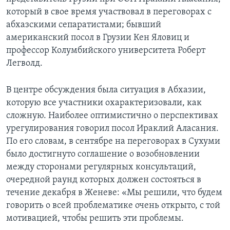
который в свое время участвовал в переговорах с
Learning English
абхазскими сепаратистами; бывший
американский посол в Грузии Кен Яловиц и
СОЦИАЛЬНЫЕ СЕТИ
профессор Колумбийского университета Роберт
Легволд.
В центре обсуждения была ситуация в Абхазии,
Языки
которую все участники охарактеризовали, как
сложную. Наиболее оптимистично о перспективах
урегулирования говорил посол Ираклий Аласания.
По его словам, в сентябре на переговорах в Сухуми
было достигнуто соглашение о возобновлении
между сторонами регулярных консультаций,
очередной раунд которых должен состояться в
течение декабря в Женеве: «Мы решили, что будем
говорить о всей проблематике очень открыто, с той
мотивацией, чтобы решить эти проблемы.