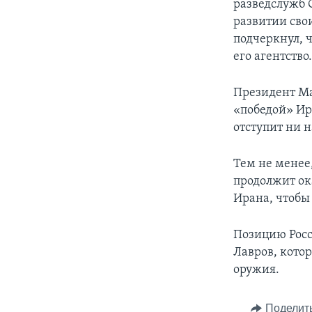
разведслужб 
развитии сво
подчеркнул, 
его агентство
Президент Ма
«победой» Ир
отступит ни 
Тем не менее
продолжит ок
Ирана, чтобы
Позицию Росс
Лавров, кото
оружия.
Поделит