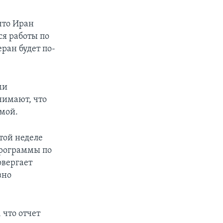
что Иран
ся работы по
ран будет по-
ми
нимают, что
мой.
этой неделе
 программы по
овергает
вно
 что отчет