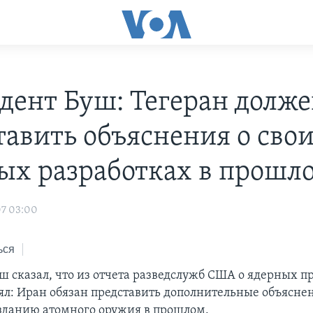
дент Буш: Тегеран долж
тавить объяснения о сво
ых разработках в прошл
07 03:00
ься
ш сказал, что из отчета разведслужб США о ядерных 
ял: Иран обязан представить дополнительные объяснен
озданию атомного оружия в прошлом.