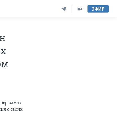
ЭФИР
ен
их
ом
программах
ия о своих