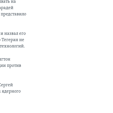
ивать на
арадей
 представило
и назвал его
 Тегеран не
 технологий.
нгтон
ции против
Сергей
м ядерного