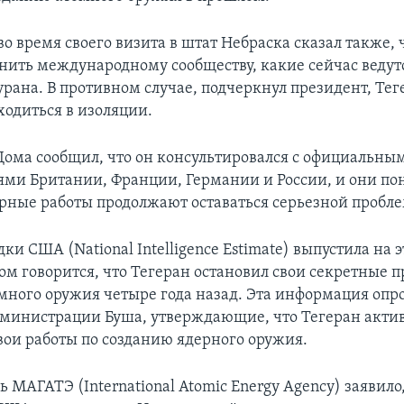
о время своего визита в штат Небраска сказал также, 
нить международному сообществу, какие сейчас ведут
рана. В противном случае, подчеркнул президент, Теге
одиться в изоляции.
 Дома сообщил, что он консультировался с официальны
ями Британии, Франции, Германии и России, и они по
рные работы продолжают оставаться серьезной пробле
ки США (National Intelligence Estimate) выпустила на 
ром говорится, что Тегеран остановил свои секретные
много оружия четыре года назад. Эта информация опр
министрации Буша, утверждающие, что Тегеран акти
вои работы по созданию ядерного оружия.
ь МАГАТЭ (International Atomic Energy Agency) заявило,