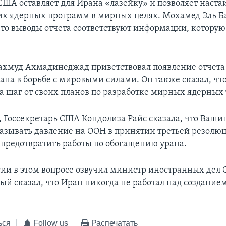
США оставляет для Ирана «лазейку» и позволяет наста
их ядерных программ в мирных целях. Мохамед Эль Б
что выводы отчета соответствуют информации, которую
.
хмуд Ахмадинеджад приветствовал появление отчета 
ана в борьбе с мировыми силами. Он также сказал, что
на шаг от своих планов по разработке мирных ядерных
, Госсекретарь США Кондолиза Райс сказала, что Ваши
азывать давление на ООН в принятии третьей резолю
 предотвратить работы по обогащению урана.
ии в этом вопросе озвучил министр иностранных дел 
рый сказал, что Иран никогда не работал над создание
ься
Follow us
Распечатать