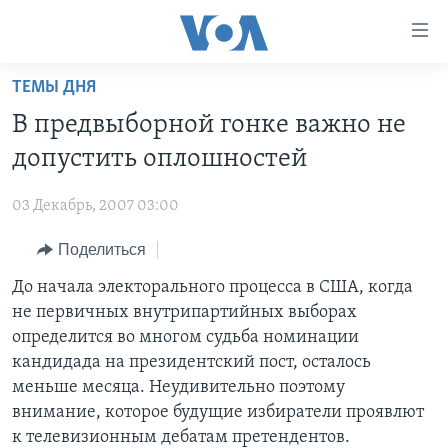
Линки
доступности
Перейти
ТЕМЫ ДНЯ
на
ГЛАВНОЕ
В предвыборной гонке важно не
основной
ПРОГРАММЫ
контент
допустить оплошностей
ПРОЕКТЫ
Перейти
АМЕРИКА
к
03 Декабрь, 2007 03:00
ЭКСПЕРТИЗА
НОВОСТИ ЗА МИНУТУ
УЧИМ АНГЛИЙСКИЙ
основной
Поделиться
ИНТЕРВЬЮ
ИТОГИ
НАША АМЕРИКАНСКАЯ ИСТОРИЯ
навигации
Перейти
ФАКТЫ ПРОТИВ ФЕЙКОВ
До начала электорального процесса в США, когда
ПОЧЕМУ ЭТО ВАЖНО?
А КАК В АМЕРИКЕ?
в
не первичных внутрипартийных выборах
ЗА СВОБОДУ ПРЕССЫ
ДИСКУССИЯ VOA
АРТЕФАКТЫ
поиск
определится во многом судьба номинации
УЧИМ АНГЛИЙСКИЙ
ДЕТАЛИ
АМЕРИКАНСКИЕ ГОРОДКИ
кандидада на президентский пост, осталось
меньше месяца. Неудивительно поэтому
ВИДЕО
НЬЮ-ЙОРК NEW YORK
ТЕСТЫ
внимание, которое будущие избиратели проявлют
ПОДПИСКА НА НОВОСТИ
АМЕРИКА. БОЛЬШОЕ ПУТЕШЕСТВИЕ
к телевизионным дебатам претендентов.