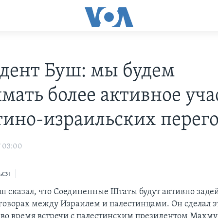
дент Буш: мы будем
мать более активное уча
тино-израильских перег
7 03:00
ься
ш сказал, что Соединенные Штаты будут активно заде
оворах между Израилем и палестинцами. Он сделал э
 во время встречи с палестинским президентом Махм