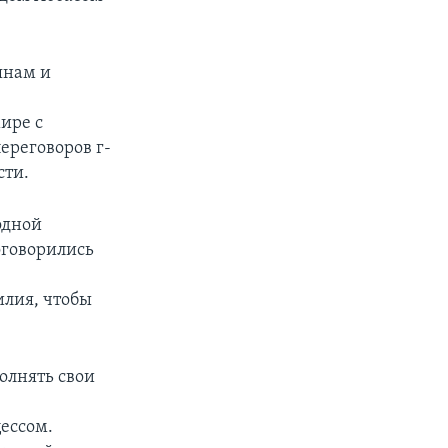
янам и
мире с
ереговоров г-
сти.
одной
оговорились
илия, чтобы
олнять свои
цессом.