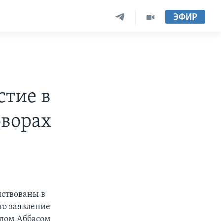
ЭФИР
стие в
оворах
йствованы в
то заявление
удом Аббасом