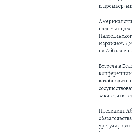
и премьер-ми
Американский
палестинцам 
Палестинского
Израилем. Дж
на Аббаса и 
Встреча в Бел
конференции 
возобновить 
сосуществова
заключить со
Президент Аб
обязательства
урегулирован