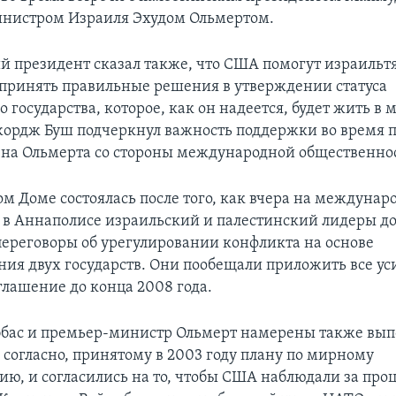
нистром Израиля Эхудом Ольмертом.
 президент сказал также, что США помогут израильт
принять правильные решения в утверждении статуса
 государства, которое, как он надеется, будет жить в 
ордж Буш подчеркнул важность поддержки во время п
г-на Ольмерта со стороны международной общественно
ом Доме состоялась после того, как вчера на междунар
в Аннаполисе израильский и палестинский лидеры д
переговоры об урегулировании конфликта на основе
ния двух государств. Они пообещали приложить все ус
глашение до конца 2008 года.
бас и премьер-министр Ольмерт намерены также вып
 согласно, принятому в 2003 году плану по мирному
ию, и согласились на то, чтобы США наблюдали за про