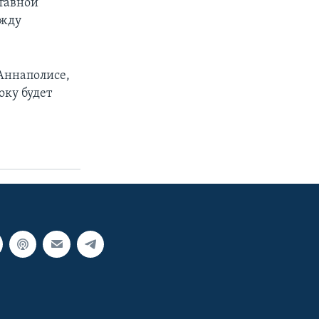
ставной
ежду
Аннаполисе,
оку будет