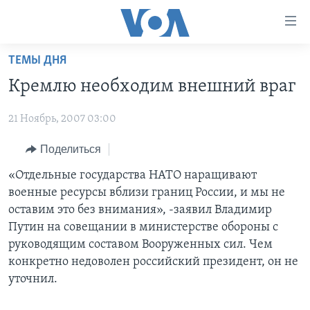
Линки
доступности
Перейти
ТЕМЫ ДНЯ
на
ГЛАВНОЕ
Кремлю необходим внешний враг
основной
ПРОГРАММЫ
контент
21 Ноябрь, 2007 03:00
ПРОЕКТЫ
Перейти
АМЕРИКА
к
ЭКСПЕРТИЗА
Поделиться
НОВОСТИ ЗА МИНУТУ
УЧИМ АНГЛИЙСКИЙ
основной
ИНТЕРВЬЮ
ИТОГИ
НАША АМЕРИКАНСКАЯ ИСТОРИЯ
«Отдельные государства НАТО наращивают
навигации
военные ресурсы вблизи границ России, и мы не
Перейти
ФАКТЫ ПРОТИВ ФЕЙКОВ
ПОЧЕМУ ЭТО ВАЖНО?
А КАК В АМЕРИКЕ?
оставим это без внимания», -заявил Владимир
в
ЗА СВОБОДУ ПРЕССЫ
ДИСКУССИЯ VOA
АРТЕФАКТЫ
Путин на совещании в министерстве обороны с
поиск
руководящим составом Вооруженных сил. Чем
УЧИМ АНГЛИЙСКИЙ
ДЕТАЛИ
АМЕРИКАНСКИЕ ГОРОДКИ
конкретно недоволен российский президент, он не
ВИДЕО
НЬЮ-ЙОРК NEW YORK
ТЕСТЫ
уточнил.
ПОДПИСКА НА НОВОСТИ
АМЕРИКА. БОЛЬШОЕ ПУТЕШЕСТВИЕ