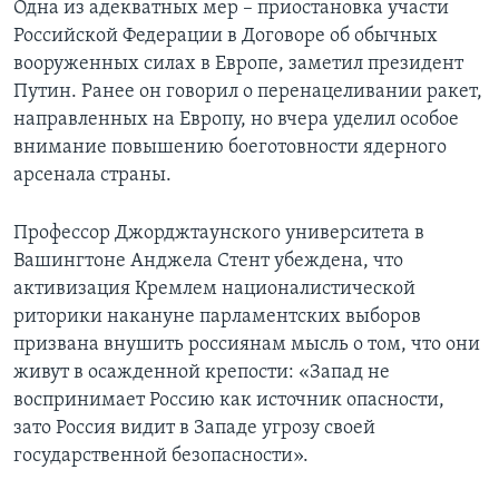
Одна из адекватных мер – приостановка участи
Российской Федерации в Договоре об обычных
Learning English
вооруженных силах в Европе, заметил президент
Путин. Ранее он говорил о перенацеливании ракет,
СОЦИАЛЬНЫЕ СЕТИ
направленных на Европу, но вчера уделил особое
внимание повышению боеготовности ядерного
арсенала страны.
Языки
Профессор Джорджтаунского университета в
Вашингтоне Анджела Стент убеждена, что
активизация Кремлем националистической
риторики накануне парламентских выборов
призвана внушить россиянам мысль о том, что они
живут в осажденной крепости: «Запад не
воспринимает Россию как источник опасности,
зато Россия видит в Западе угрозу своей
государственной безопасности».