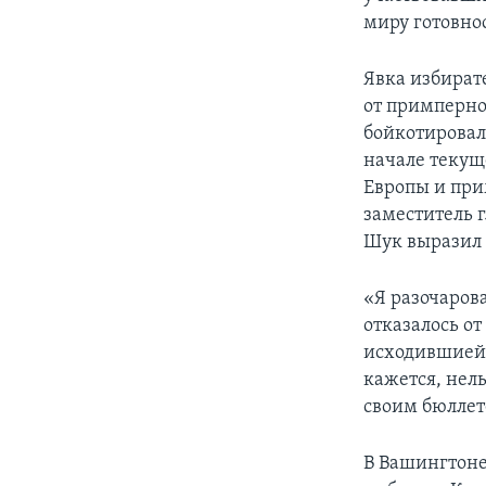
миру готовно
Явка избират
от примперно
бойкотировал
начале текущ
Европы и при
заместитель 
Шук выразил 
«Я разочаров
отказалось от
исходившией 
кажется, нел
своим бюллет
В Вашингтоне