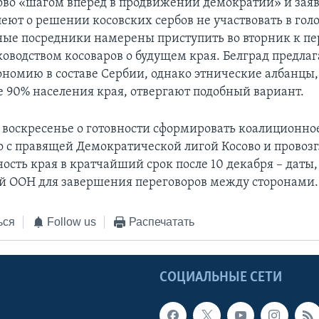
ово «шагом вперед в продвижении демократии» и зая
леют о решении косовских сербов не участвовать в гол
е посредники намерены приступить во вторник к пе
ководством косоваров о будущем края. Белград предлаг
номию в составе Сербии, однако этнические албанцы,
 90% населения края, отвергают подобный вариант.
в воскресенье о готовности сформировать коалиционно
о с правящей Демократической лигой Косово и провозг
ость края в кратчайший срок после 10 декабря – даты,
й ООН для завершения переговоров между сторонами.
ься
Follow us
Распечатать
Ы
СОЦИАЛЬНЫЕ СЕТИ