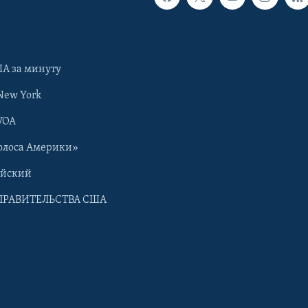
А за минуту
New York
VOA
олоса Америки»
ийский
ПРАВИТЕЛЬСТВА США