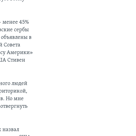
– менее 45%
вские сербы
 объявлены в
й Совета
осу Америки»
США Стивен
много людей
 риторикой,
в. Но мне
 отвергнуть
 назвал