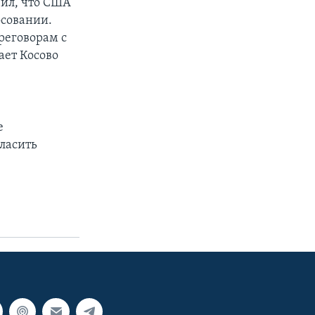
вил, что США
осовании.
реговорам с
ает Косово
е
ласить