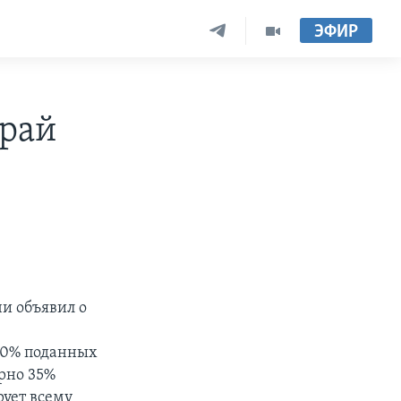
ЭФИР
край
и объявил о
 80% поданных
рно 35%
рует всему