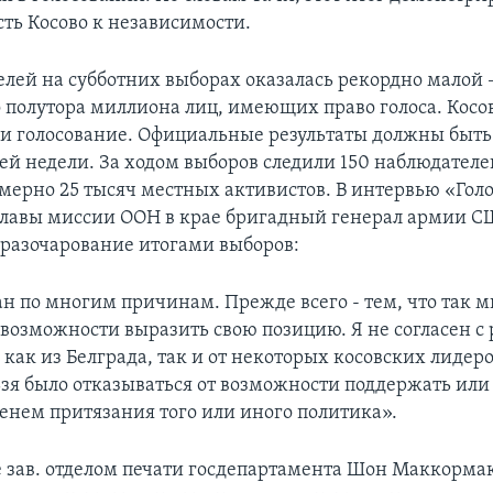
сть Косово к независимости.
елей на субботних выборах оказалась рекордно малой 
 полутора миллиона лиц, имеющих право голоса. Косо
и голосование. Официальные результаты должны быть
ей недели. За ходом выборов следили 150 наблюдателе
мерно 25 тысяч местных активистов. В интервью «Гол
главы миссии ООН в крае бригадный генерал армии 
разочарование итогами выборов:
ан по многим причинам. Прежде всего - тем, что так 
 возможности выразить свою позицию. Я не согласен с
как из Белграда, так и от некоторых косовских лидеро
ьзя было отказываться от возможности поддержать или
енем притязания того или иного политика».
 зав. отделом печати госдепартамента Шон Маккормак