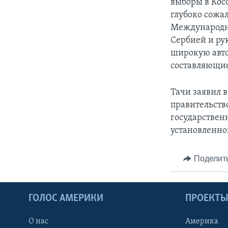
выборы в Кос
глубоко сожа
Международны
Сербией и ру
широкую авто
составляющие
Тачи заявил 
правительств
государственн
установленно
Поделит
ГОЛОС АМЕРИКИ
ПРОЕКТ
О нас
Америка