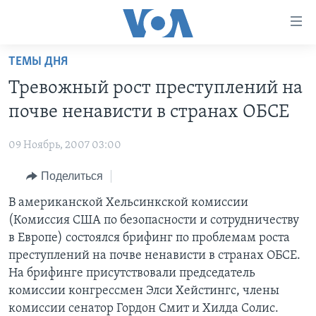
Линки
доступности
Перейти
ТЕМЫ ДНЯ
на
ГЛАВНОЕ
Тревожный рост преступлений на
основной
ПРОГРАММЫ
контент
почве ненависти в странах ОБСЕ
ПРОЕКТЫ
Перейти
АМЕРИКА
к
09 Ноябрь, 2007 03:00
ЭКСПЕРТИЗА
НОВОСТИ ЗА МИНУТУ
УЧИМ АНГЛИЙСКИЙ
основной
Поделиться
ИНТЕРВЬЮ
ИТОГИ
НАША АМЕРИКАНСКАЯ ИСТОРИЯ
навигации
Перейти
ФАКТЫ ПРОТИВ ФЕЙКОВ
В американской Хельсинкской комиссии
ПОЧЕМУ ЭТО ВАЖНО?
А КАК В АМЕРИКЕ?
в
(Комиссия США по безопасности и сотрудничеству
ЗА СВОБОДУ ПРЕССЫ
ДИСКУССИЯ VOA
АРТЕФАКТЫ
поиск
в Европе) состоялся брифинг по проблемам роста
УЧИМ АНГЛИЙСКИЙ
ДЕТАЛИ
АМЕРИКАНСКИЕ ГОРОДКИ
преступлений на почве ненависти в странах ОБСЕ.
На брифинге присутствовали председатель
ВИДЕО
НЬЮ-ЙОРК NEW YORK
ТЕСТЫ
комиссии конгрессмен Элси Хейстингс, члены
ПОДПИСКА НА НОВОСТИ
АМЕРИКА. БОЛЬШОЕ ПУТЕШЕСТВИЕ
комиссии сенатор Гордон Смит и Хилда Солис.