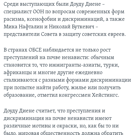
Среди выступающих были Доуду Диене –
Learning English
специалист ООН по вопросам современных форм
расизма, ксенофобии и дискриминаций, а также
Мика Нафталин и Николай Буткевич –
СОЦИАЛЬНЫЕ СЕТИ
представители Совета в защиту советских евреев.
В странах ОБСЕ наблюдается не только рост
Языки
преступлений на почве ненависти: обычным
становится то, что иммигранты-азиаты, турки,
африканцы и многие другие ежедневно
сталкиваются с разными формами дискриминации
при попытке найти работу, жилье или получить
образование, отметил конгрессмен Хейстингс.
Доуду Диене считает, что преступления и
дискриминация на почве ненависти имеют
различные мотивы и окраски, но, как бы то ни
было, мировая общественность должна обратить