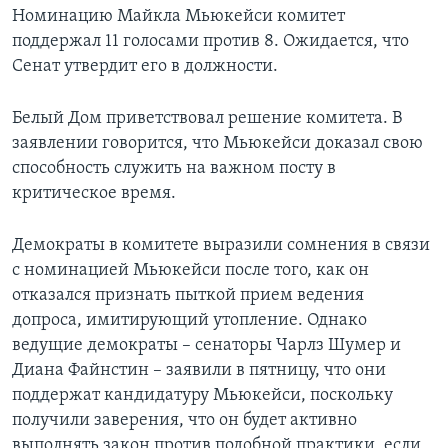
Номинацию Майкла Мьюкейси комитет
Learning English
поддержал 11 голосами против 8. Ожидается, что
Сенат утвердит его в должности.
СОЦИАЛЬНЫЕ СЕТИ
Белый Дом приветствовал решение комитета. В
заявлении говорится, что Мьюкейси доказал свою
способность служить на важном посту в
Языки
критическое время.
Демократы в комитете выразили сомнения в связи
с номинацией Мьюкейси после того, как он
отказался признать пыткой прием ведения
допроса, имитирующий утопление. Однако
ведущие демократы – сенаторы Чарлз Шумер и
Диана Файнстин – заявили в пятницу, что они
поддержат кандидатуру Мьюкейси, поскольку
получили заверения, что он будет активно
выполнять закон против подобной практики, если