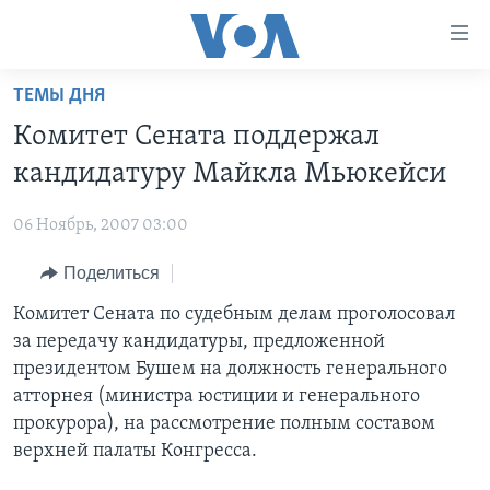
Линки
доступности
Перейти
ТЕМЫ ДНЯ
на
ГЛАВНОЕ
Комитет Сената поддержал
основной
ПРОГРАММЫ
контент
кандидатуру Майкла Мьюкейси
ПРОЕКТЫ
Перейти
АМЕРИКА
к
06 Ноябрь, 2007 03:00
ЭКСПЕРТИЗА
НОВОСТИ ЗА МИНУТУ
УЧИМ АНГЛИЙСКИЙ
основной
Поделиться
ИНТЕРВЬЮ
ИТОГИ
НАША АМЕРИКАНСКАЯ ИСТОРИЯ
навигации
Перейти
ФАКТЫ ПРОТИВ ФЕЙКОВ
Комитет Сената по судебным делам проголосовал
ПОЧЕМУ ЭТО ВАЖНО?
А КАК В АМЕРИКЕ?
в
за передачу кандидатуры, предложенной
ЗА СВОБОДУ ПРЕССЫ
ДИСКУССИЯ VOA
АРТЕФАКТЫ
поиск
президентом Бушем на должность генерального
УЧИМ АНГЛИЙСКИЙ
ДЕТАЛИ
АМЕРИКАНСКИЕ ГОРОДКИ
атторнея (министра юстиции и генерального
прокурора), на рассмотрение полным составом
ВИДЕО
НЬЮ-ЙОРК NEW YORK
ТЕСТЫ
верхней палаты Конгресса.
ПОДПИСКА НА НОВОСТИ
АМЕРИКА. БОЛЬШОЕ ПУТЕШЕСТВИЕ