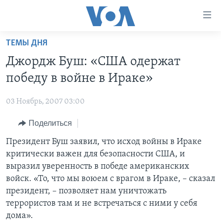
Линки
доступности
Перейти
ТЕМЫ ДНЯ
на
ГЛАВНОЕ
Джордж Буш: «США одержат
основной
ПРОГРАММЫ
контент
победу в войне в Ираке»
ПРОЕКТЫ
Перейти
АМЕРИКА
к
03 Ноябрь, 2007 03:00
ЭКСПЕРТИЗА
НОВОСТИ ЗА МИНУТУ
УЧИМ АНГЛИЙСКИЙ
основной
Поделиться
ИНТЕРВЬЮ
ИТОГИ
НАША АМЕРИКАНСКАЯ ИСТОРИЯ
навигации
Перейти
ФАКТЫ ПРОТИВ ФЕЙКОВ
Президент Буш заявил, что исход войны в Ираке
ПОЧЕМУ ЭТО ВАЖНО?
А КАК В АМЕРИКЕ?
в
критически важен для безопасности США, и
ЗА СВОБОДУ ПРЕССЫ
ДИСКУССИЯ VOA
АРТЕФАКТЫ
поиск
выразил уверенность в победе американских
УЧИМ АНГЛИЙСКИЙ
ДЕТАЛИ
АМЕРИКАНСКИЕ ГОРОДКИ
войск. «То, что мы воюем с врагом в Ираке, – сказал
президент, – позволяет нам уничтожать
ВИДЕО
НЬЮ-ЙОРК NEW YORK
ТЕСТЫ
террористов там и не встречаться с ними у себя
ПОДПИСКА НА НОВОСТИ
АМЕРИКА. БОЛЬШОЕ ПУТЕШЕСТВИЕ
дома».