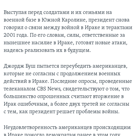
Learning English
Выступая перед солдатами и их семьями на
военной базе в Южной Каролине, президент снова
СОЦИАЛЬНЫЕ СЕТИ
говорил о связи между войной в Ираке и терактами
2001 года. По его словам, силы, ответственные за
нынешнее насилие в Ираке, готовят новые атаки,
надеясь реализовать их в будущем.
Языки
Джордж Буш пытается переубедить американцев,
которые не согласны с продолжением военных
действий в Ираке. Последние опросы, проведенные
телеканалом CBS News, свидетельствуют о том, что
большинство опрошенных считают вторжение в
Ирак ошибочным, а более двух третей не согласны
с тем, как президент решает проблемы войны.
Неудовлетворенность американцев происходящим
в Ираке помогло демократам ранее в этом году