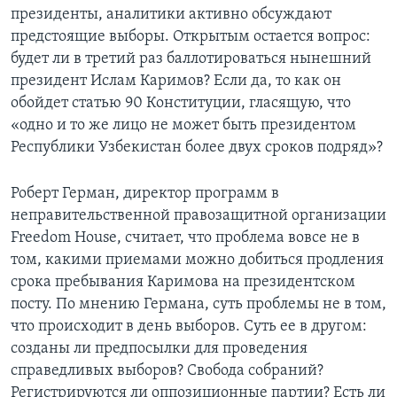
президенты, аналитики активно обсуждают
Learning English
предстоящие выборы. Открытым остается вопрос:
будет ли в третий раз баллотироваться нынешний
СОЦИАЛЬНЫЕ СЕТИ
президент Ислам Каримов? Если да, то как он
обойдет статью 90 Конституции, гласящую, что
«одно и то же лицо не может быть президентом
Республики Узбекистан более двух сроков подряд»?
Языки
Роберт Герман, директор программ в
неправительственной правозащитной организации
Freedom House, считает, что проблема вовсе не в
том, какими приемами можно добиться продления
срока пребывания Каримова на президентском
посту. По мнению Германа, cуть проблемы не в том,
что происходит в день выборов. Суть ее в другом:
созданы ли предпосылки для проведения
справедливых выборов? Свобода собраний?
Регистрируются ли оппозиционные партии? Есть ли