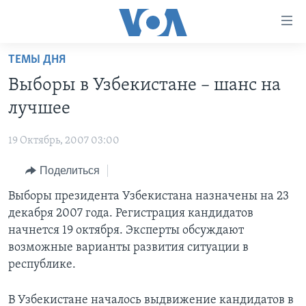
Линки
доступности
Перейти
ТЕМЫ ДНЯ
на
ГЛАВНОЕ
Выборы в Узбекистане – шанс на
основной
ПРОГРАММЫ
контент
лучшее
ПРОЕКТЫ
Перейти
АМЕРИКА
к
19 Октябрь, 2007 03:00
ЭКСПЕРТИЗА
НОВОСТИ ЗА МИНУТУ
УЧИМ АНГЛИЙСКИЙ
основной
Поделиться
ИНТЕРВЬЮ
ИТОГИ
НАША АМЕРИКАНСКАЯ ИСТОРИЯ
навигации
Перейти
ФАКТЫ ПРОТИВ ФЕЙКОВ
Выборы президента Узбекистана назначены на 23
ПОЧЕМУ ЭТО ВАЖНО?
А КАК В АМЕРИКЕ?
в
декабря 2007 года. Регистрация кандидатов
ЗА СВОБОДУ ПРЕССЫ
ДИСКУССИЯ VOA
АРТЕФАКТЫ
поиск
начнется 19 октября. Эксперты обсуждают
УЧИМ АНГЛИЙСКИЙ
ДЕТАЛИ
АМЕРИКАНСКИЕ ГОРОДКИ
возможные варианты развития ситуации в
республике.
ВИДЕО
НЬЮ-ЙОРК NEW YORK
ТЕСТЫ
ПОДПИСКА НА НОВОСТИ
АМЕРИКА. БОЛЬШОЕ ПУТЕШЕСТВИЕ
В Узбекистане началось выдвижение кандидатов в