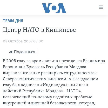
Линки
доступности
Перейти
ТЕМЫ ДНЯ
на
ГЛАВНОЕ
Центр НАТО в Кишиневе
основной
ПРОГРАММЫ
контент
08 Октябрь, 2007 03:00
ПРОЕКТЫ
Перейти
АМЕРИКА
к
ЭКСПЕРТИЗА
Поделиться
НОВОСТИ ЗА МИНУТУ
УЧИМ АНГЛИЙСКИЙ
основной
ИНТЕРВЬЮ
ИТОГИ
НАША АМЕРИКАНСКАЯ ИСТОРИЯ
В 2005 году во время визита президента Владимира
навигации
Воронина в Брюссель Республика Молдова
Перейти
ФАКТЫ ПРОТИВ ФЕЙКОВ
ПОЧЕМУ ЭТО ВАЖНО?
А КАК В АМЕРИКЕ?
выразила желание расширить сотрудничество с
в
ЗА СВОБОДУ ПРЕССЫ
ДИСКУССИЯ VOA
АРТЕФАКТЫ
Североатлантическим альянсом. А в следующем
поиск
году был подписан «Индивидуальный план
УЧИМ АНГЛИЙСКИЙ
ДЕТАЛИ
АМЕРИКАНСКИЕ ГОРОДКИ
действий Республика Молдова – НАТО»,
ВИДЕО
НЬЮ-ЙОРК NEW YORK
ТЕСТЫ
позволяющий по-новому подойти к проблеме
внутренней и внешней безопасности, которая,
ПОДПИСКА НА НОВОСТИ
АМЕРИКА. БОЛЬШОЕ ПУТЕШЕСТВИЕ