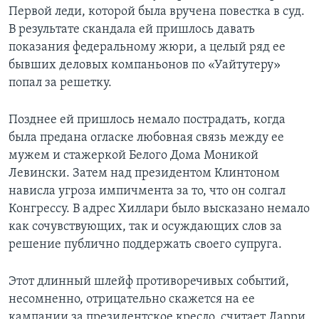
Первой леди, которой была вручена повестка в суд.
В результате скандала ей пришлось давать
показания федеральному жюри, а целый ряд ее
бывших деловых компаньонов по «Уайтутеру»
попал за решетку.
Позднее ей пришлось немало пострадать, когда
была предана огласке любовная связь между ее
мужем и стажеркой Белого Дома Моникой
Левински. Затем над президентом Клинтоном
нависла угроза импичмента за то, что он солгал
Конгрессу. В адрес Хиллари было высказано немало
как сочувствующих, так и осуждающих слов за
решение публично поддержать своего супруга.
Этот длинный шлейф противоречивых событий,
несомненно, отрицательно скажется на ее
кампании за президентское кресло, считает Ларри