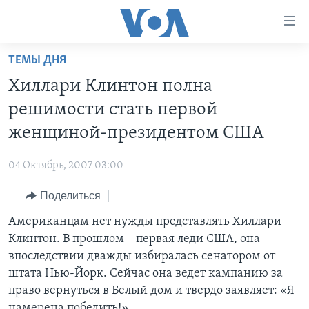
Линки
доступности
Перейти
ТЕМЫ ДНЯ
на
ГЛАВНОЕ
Хиллари Клинтон полна
основной
ПРОГРАММЫ
контент
решимости стать первой
ПРОЕКТЫ
Перейти
АМЕРИКА
женщиной-президентом США
к
ЭКСПЕРТИЗА
НОВОСТИ ЗА МИНУТУ
УЧИМ АНГЛИЙСКИЙ
основной
04 Октябрь, 2007 03:00
ИНТЕРВЬЮ
ИТОГИ
НАША АМЕРИКАНСКАЯ ИСТОРИЯ
навигации
Перейти
Поделиться
ФАКТЫ ПРОТИВ ФЕЙКОВ
ПОЧЕМУ ЭТО ВАЖНО?
А КАК В АМЕРИКЕ?
в
Американцам нет нужды представлять Хиллари
ЗА СВОБОДУ ПРЕССЫ
ДИСКУССИЯ VOA
АРТЕФАКТЫ
поиск
Клинтон. В прошлом – первая леди США, она
УЧИМ АНГЛИЙСКИЙ
ДЕТАЛИ
АМЕРИКАНСКИЕ ГОРОДКИ
впоследствии дважды избиралась сенатором от
ВИДЕО
штата Нью-Йорк. Сейчас она ведет кампанию за
НЬЮ-ЙОРК NEW YORK
ТЕСТЫ
право вернуться в Белый дом и твердо заявляет: «Я
ПОДПИСКА НА НОВОСТИ
АМЕРИКА. БОЛЬШОЕ ПУТЕШЕСТВИЕ
намерена победить!».