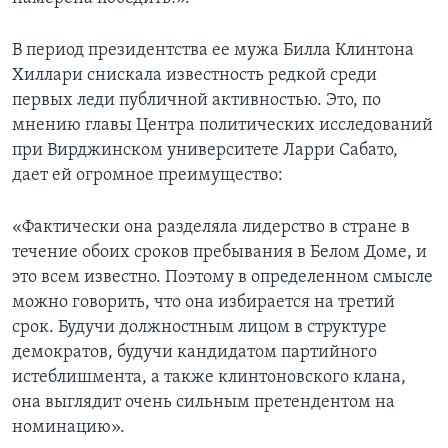
Learning English
В период президентства ее мужа Билла Клинтона
Хиллари снискала известность редкой среди
СОЦИАЛЬНЫЕ СЕТИ
первых леди публичной активностью. Это, по
мнению главы Центра политических исследований
при Вирджинском университете Ларри Сабато,
дает ей огромное преимущество:
Языки
«Фактически она разделяла лидерство в стране в
течение обоих сроков пребывания в Белом Доме, и
это всем известно. Поэтому в определенном смысле
можно говорить, что она избирается на третий
срок. Будучи должностным лицом в структуре
демократов, будучи кандидатом партийного
истеблишмента, а также клинтоновского клана,
она выглядит очень сильным претендентом на
номинацию».