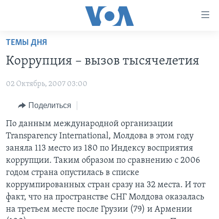
Линки
доступности
Перейти
ТЕМЫ ДНЯ
на
ГЛАВНОЕ
Коррупция – вызов тысячелетия
основной
ПРОГРАММЫ
контент
02 Октябрь, 2007 03:00
ПРОЕКТЫ
Перейти
АМЕРИКА
к
ЭКСПЕРТИЗА
Поделиться
НОВОСТИ ЗА МИНУТУ
УЧИМ АНГЛИЙСКИЙ
основной
ИНТЕРВЬЮ
ИТОГИ
НАША АМЕРИКАНСКАЯ ИСТОРИЯ
По данным международной организации
навигации
Transparency International, Молдова в этом году
Перейти
ФАКТЫ ПРОТИВ ФЕЙКОВ
ПОЧЕМУ ЭТО ВАЖНО?
А КАК В АМЕРИКЕ?
заняла 113 место из 180 по Индексу восприятия
в
ЗА СВОБОДУ ПРЕССЫ
ДИСКУССИЯ VOA
АРТЕФАКТЫ
коррупции. Таким образом по сравнению с 2006
поиск
годом страна опустилась в списке
УЧИМ АНГЛИЙСКИЙ
ДЕТАЛИ
АМЕРИКАНСКИЕ ГОРОДКИ
коррумпированных стран сразу на 32 места. И тот
ВИДЕО
НЬЮ-ЙОРК NEW YORK
ТЕСТЫ
факт, что на пространстве СНГ Молдова оказалась
на третьем месте после Грузии (79) и Армении
ПОДПИСКА НА НОВОСТИ
АМЕРИКА. БОЛЬШОЕ ПУТЕШЕСТВИЕ