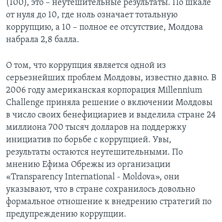
(100), это – неутешительные результаты. По шкале
от нуля до 10, где ноль означает тотальную
Learning English
коррупцию, а 10 – полное ее отсутствие, Молдова
набрала 2,8 балла.
СОЦИАЛЬНЫЕ СЕТИ
О том, что коррупция является одной из
серьезнейших проблем Молдовы, известно давно. В
2006 году американская корпорация Millennium
Языки
Challenge приняла решение о включении Молдовы
в число своих бенефициариев и выделила стране 24
миллиона 700 тысяч долларов на поддержку
инициатив по борьбе с коррупцией. Увы,
результаты остаются неутешительными. По
мнению Ефима Обрежы из организации
«Transparency International - Moldova», они
указывают, что в стране сохранилось довольно
формальное отношение к внедрению стратегий по
предупреждению коррупции.