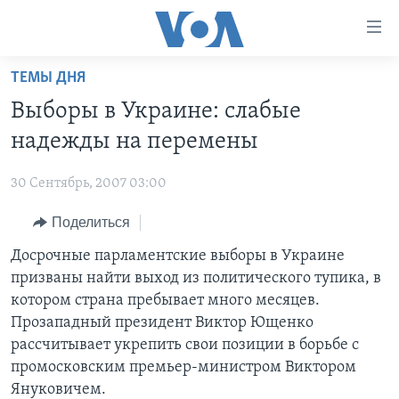
Линки
доступности
Перейти
ТЕМЫ ДНЯ
на
ГЛАВНОЕ
Выборы в Украине: слабые
основной
ПРОГРАММЫ
контент
надежды на перемены
ПРОЕКТЫ
Перейти
АМЕРИКА
к
30 Сентябрь, 2007 03:00
ЭКСПЕРТИЗА
НОВОСТИ ЗА МИНУТУ
УЧИМ АНГЛИЙСКИЙ
основной
Поделиться
ИНТЕРВЬЮ
ИТОГИ
НАША АМЕРИКАНСКАЯ ИСТОРИЯ
навигации
Перейти
ФАКТЫ ПРОТИВ ФЕЙКОВ
Досрочные парламентские выборы в Украине
ПОЧЕМУ ЭТО ВАЖНО?
А КАК В АМЕРИКЕ?
в
призваны найти выход из политического тупика, в
ЗА СВОБОДУ ПРЕССЫ
ДИСКУССИЯ VOA
АРТЕФАКТЫ
поиск
котором страна пребывает много месяцев.
УЧИМ АНГЛИЙСКИЙ
ДЕТАЛИ
АМЕРИКАНСКИЕ ГОРОДКИ
Прозападный президент Виктор Ющенко
рассчитывает укрепить свои позиции в борьбе с
ВИДЕО
НЬЮ-ЙОРК NEW YORK
ТЕСТЫ
промосковским премьер-министром Виктором
ПОДПИСКА НА НОВОСТИ
АМЕРИКА. БОЛЬШОЕ ПУТЕШЕСТВИЕ
Януковичем.