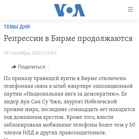
Линки
доступности
Перейти
ТЕМЫ ДНЯ
на
ГЛАВНОЕ
Репрессии в Бирме продолжаются
основной
ПРОГРАММЫ
контент
19 Сентябрь, 2007 03:00
ПРОЕКТЫ
Перейти
АМЕРИКА
к
ЭКСПЕРТИЗА
Поделиться
НОВОСТИ ЗА МИНУТУ
УЧИМ АНГЛИЙСКИЙ
основной
ИНТЕРВЬЮ
ИТОГИ
НАША АМЕРИКАНСКАЯ ИСТОРИЯ
По приказу правящей хунты в Бирме отключена
навигации
телефонная связь в штаб-квартире оппозиционной
Перейти
ФАКТЫ ПРОТИВ ФЕЙКОВ
ПОЧЕМУ ЭТО ВАЖНО?
А КАК В АМЕРИКЕ?
партии «Национальная лига за демократию». Ее
в
ЗА СВОБОДУ ПРЕССЫ
ДИСКУССИЯ VOA
АРТЕФАКТЫ
лидер Аун Сан Су Чжи, лауреат Нобелевской
поиск
премии мира, последние семнадцать лет находится
УЧИМ АНГЛИЙСКИЙ
ДЕТАЛИ
АМЕРИКАНСКИЕ ГОРОДКИ
под домашним арестом. Кроме того, власти
ВИДЕО
НЬЮ-ЙОРК NEW YORK
ТЕСТЫ
заблокировали мобильные телефоны более чем у 50
членов НЛД и других правозащитников.
ПОДПИСКА НА НОВОСТИ
АМЕРИКА. БОЛЬШОЕ ПУТЕШЕСТВИЕ