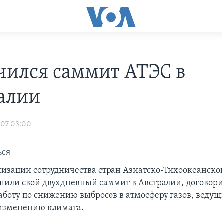
чился саммит АТЭС в
алии
007 03:00
ься
изации сотрудничества стран Азиатско-Тихоокеанско
шили свой двухдневный саммит в Австралии, договор
аботу по снижению выбросов в атмосферу газов, ведущ
изменению климата.