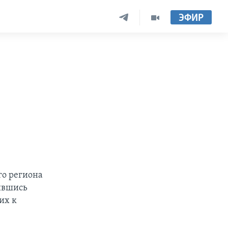
ЭФИР
го региона
ившись
их к