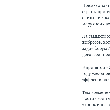
Премьер-мини
страны приня
снижение эми
меру своих в
На саммите н
выбросов, хо
задач форум 
договореннос
В принятой «
году удельно
эффективност
Тем временем
против войны
экономическо