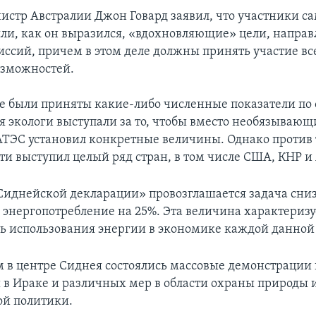
стр Австралии Джон Говард заявил, что участники са
ли, как он выразился, «вдохновляющие» цели, напра
ссий, причем в этом деле должны принять участие вс
озможностей.
е были приняты какие-либо численные показатели п
тя экологи выступали за то, чтобы вместо необязываю
АТЭС установил конкретные величины. Однако против
ти выступил целый ряд стран, в том числе США, КНР и
Сиднейской декларации» провозглашается задача сниз
е энергопотребление на 25%. Эта величина характеризу
ь использования энергии в экономике каждой данной
 в центре Сиднея состоялись массовые демонстрации 
 в Ираке и различных мер в области охраны природы 
й политики.