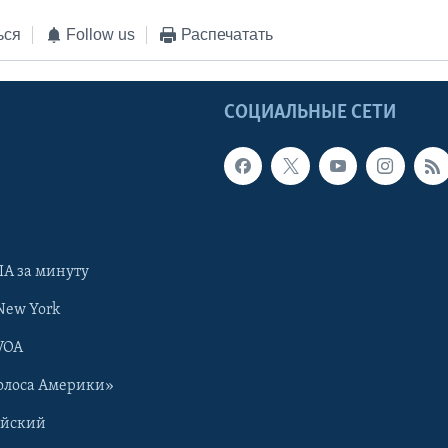
ься
Follow us
Распечатать
Ы
СОЦИАЛЬНЫЕ СЕТИ
А за минуту
New York
VOA
олоса Америки»
ийский