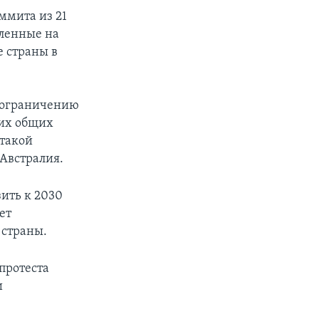
ммита из 21
вленные на
е страны в
о ограничению
щих общих
 такой
 Австралия.
ить к 2030
ет
 страны.
протеста
и