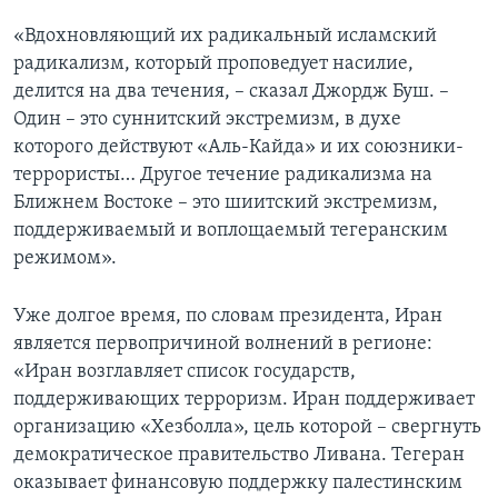
«Вдохновляющий их радикальный исламский
Learning English
радикализм, который проповедует насилие,
делится на два течения, – сказал Джордж Буш. –
СОЦИАЛЬНЫЕ СЕТИ
Один – это суннитский экстремизм, в духе
которого действуют «Аль-Кайда» и их союзники-
террористы… Другое течение радикализма на
Ближнем Востоке – это шиитский экстремизм,
Языки
поддерживаемый и воплощаемый тегеранским
режимом».
Уже долгое время, по словам президента, Иран
является первопричиной волнений в регионе:
«Иран возглавляет список государств,
поддерживающих терроризм. Иран поддерживает
организацию «Хезболла», цель которой – свергнуть
демократическое правительство Ливана. Тегеран
оказывает финансовую поддержку палестинским