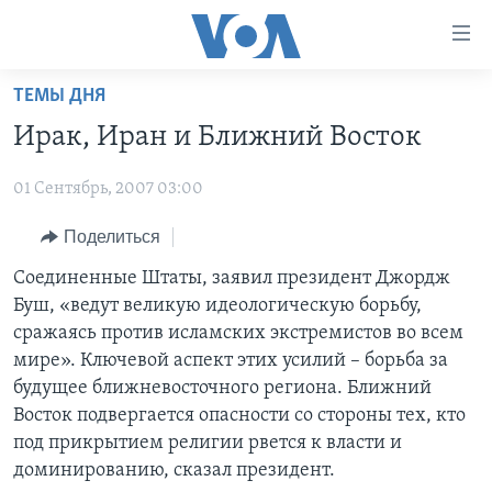
Линки
доступности
Перейти
ТЕМЫ ДНЯ
на
ГЛАВНОЕ
Ирак, Иран и Ближний Восток
основной
ПРОГРАММЫ
контент
01 Сентябрь, 2007 03:00
ПРОЕКТЫ
Перейти
АМЕРИКА
к
ЭКСПЕРТИЗА
Поделиться
НОВОСТИ ЗА МИНУТУ
УЧИМ АНГЛИЙСКИЙ
основной
ИНТЕРВЬЮ
ИТОГИ
НАША АМЕРИКАНСКАЯ ИСТОРИЯ
Соединенные Штаты, заявил президент Джордж
навигации
Буш, «ведут великую идеологическую борьбу,
Перейти
ФАКТЫ ПРОТИВ ФЕЙКОВ
ПОЧЕМУ ЭТО ВАЖНО?
А КАК В АМЕРИКЕ?
сражаясь против исламских экстремистов во всем
в
ЗА СВОБОДУ ПРЕССЫ
ДИСКУССИЯ VOA
АРТЕФАКТЫ
мире». Ключевой аспект этих усилий – борьба за
поиск
будущее ближневосточного региона. Ближний
УЧИМ АНГЛИЙСКИЙ
ДЕТАЛИ
АМЕРИКАНСКИЕ ГОРОДКИ
Восток подвергается опасности со стороны тех, кто
ВИДЕО
НЬЮ-ЙОРК NEW YORK
ТЕСТЫ
под прикрытием религии рвется к власти и
доминированию, сказал президент.
ПОДПИСКА НА НОВОСТИ
АМЕРИКА. БОЛЬШОЕ ПУТЕШЕСТВИЕ