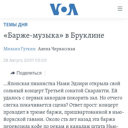
Линки
доступности
Перейти
ТЕМЫ ДНЯ
на
ГЛАВНОЕ
«Барже-музыка» в Бруклине
основной
ПРОГРАММЫ
контент
Михаил Гуткин
Алена Черкасская
ПРОЕКТЫ
Перейти
АМЕРИКА
к
28 Август, 2007 03:00
ЭКСПЕРТИЗА
НОВОСТИ ЗА МИНУТУ
УЧИМ АНГЛИЙСКИЙ
основной
ИНТЕРВЬЮ
ИТОГИ
НАША АМЕРИКАНСКАЯ ИСТОРИЯ
навигации
Поделиться
Перейти
ФАКТЫ ПРОТИВ ФЕЙКОВ
ПОЧЕМУ ЭТО ВАЖНО?
А КАК В АМЕРИКЕ?
…Японская пианистка Нами Эдзири открыла свой
в
сольный концерт Третьей сонатой Скарлатти. Ей
ЗА СВОБОДУ ПРЕССЫ
ДИСКУССИЯ VOA
АРТЕФАКТЫ
поиск
удалось с первых аккордов покорить зал. Но отчего
УЧИМ АНГЛИЙСКИЙ
ДЕТАЛИ
АМЕРИКАНСКИЕ ГОРОДКИ
слегка покачивается сцена? Ответ прост: концерт
проходит в трюме баржи, пришвартованной в нью-
ВИДЕО
НЬЮ-ЙОРК NEW YORK
ТЕСТЫ
йоркской гавани. Около ста лет назад эта баржа
ПОДПИСКА НА НОВОСТИ
АМЕРИКА. БОЛЬШОЕ ПУТЕШЕСТВИЕ
перевозила кофе по рекам и каналам штата Нью-