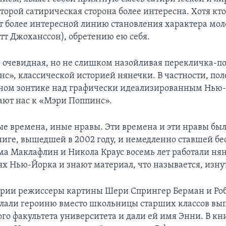
торой сатирическая сторона более интересна. Хотя кто
т более интересной линию становления характера мо
тт Джоханссон), обретению ею себя.
ь очевидная, но не слишком назойливая перекличка-п
с», классической историей нянечки. В частности, по
сном зонтике над графически идеализированным Нью
ают нас к «Мэри Поппинс».
ые времена, иные нравы. Эти времена и эти нравы был
ниге, вышедшей в 2002 году, и немедленно ставшей бе
ма Маклафлин и Никола Краус восемь лет работали ня
ях Нью-Йорка и знают материал, что называется, изну
арии режиссеры картины Шери Спрингер Берман и Ро
лали героиню вместо школьницы старших классов вы
го факультета университета и дали ей имя Энни. В кн