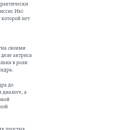
практически
иссис Икс
 которой нет
стна своими
 деле актриса
льна в роли
андра.
дра до
 диалоге, а
емой
йной
ях простых