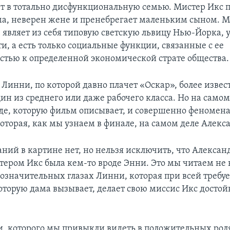
т в тотально дисфункциональную семью. Мистер Икс 
ма, неверен жене и пренебрегает маленьким сыном. М
 являет из себя типовую светскую львицу Нью-Йорка, у
и, а есть только социальные функции, связанные с ее
тью к определенной экономической страте общества.
 Линни, по которой давно плачет «Оскар», более изве
н из среднего или даже рабочего класса. Но на самом
еде, которую фильм описывает, и совершенно феномена
оторая, как мы узнаем в финале, на самом деле Алекс
ний в картине нет, но нельзя исключить, что Алексан
тером Икс была кем-то вроде Энни. Это мы читаем не в
гозначительных глазах Линни, которая при всей требу
оторую дама вызывает, делает свою миссис Икс досто
, которого мы привыкли видеть в положительных рол