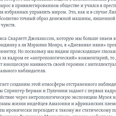
вырос в привилегированном обществе и учился в пре
ля избранных управлять миром. Это, как и в случае Ли
абсолютно точный образ денежной машины, лишенной
 чувств.
иса Скарлетт Джоханссон, которую мы больше знаем 
ондинку а ля Мэрилин Монро, в «Дневнике няни» прев
юнетку. Но поскольку мы видим происходящее глазам
 за кадром ее «антропологический» комментарий, то
ет юношескую наивность своей героини с интеллектуа
иального наблюдателя.
гает созданию этой атмосферы отстраненного наблюде
ы Спрингер Берман и Пульчини задают с первых кадр
действие через антропологическую экспозицию Музея 
рамы жизни индейцев Амазонки и африканских плем
ты иронически переходят к такому же статическому п