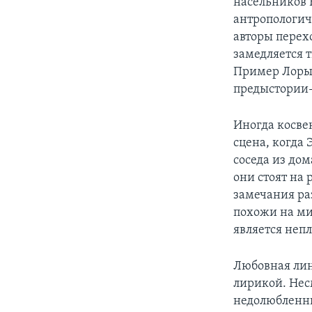
насельников 
антропологиче
авторы перех
замедляется 
Пример Лоры 
предыстории-
Иногда косве
сцена, когда 
соседа из дом
они стоят на
замечания ра
похожи на мис
является неп
Любовная лин
лирикой. Несм
недолюбленны