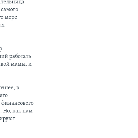
ательница
 самого
то мере
ая
р
ний работать
ивой мамы, и
чнее, в
его
е финансового
 Но, как нам
тируют