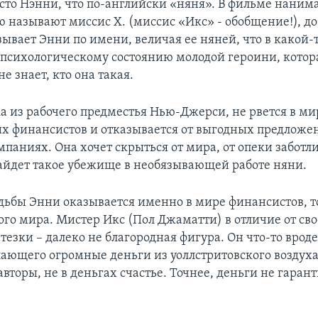
сто Нэнни, что по-английски «няня». В фильме наним
ю называют миссис Х. (миссис «Икс» - обобщение!), до
зывает Энни по имени, величая ее няней, что в какой-
т психологическому состоянию молодой героини, котор
е знает, кто она такая.
а из рабочего предместья Нью-Джерси, не рвется в ми
х финансистов и отказывается от выгодных предложе
мпаниях. Она хочет скрыться от мира, от опеки заботл
найдет такое убежище в необязывающей работе няни.
дьбы Энни оказывается именно в мире финансистов, то
ого мира. Мистер Икс (Пол Джаматти) в отличие от сво
тезки – далеко не благородная фигура. Он что-то врод
ающего огромные деньги из уоллстритовского воздуха.
вторы, не в деньгах счастье. Точнее, деньги не гаран