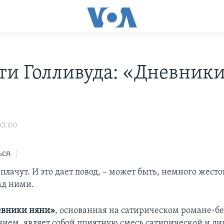
ти Голливуда: «Дневник
»
03:00
ься
плачут. И это дает повод, – может быть, немного жесто
ад ними.
евники няни»
, основанная на сатирическом романе-бе
нием, являет собой приятную смесь сатирической и л