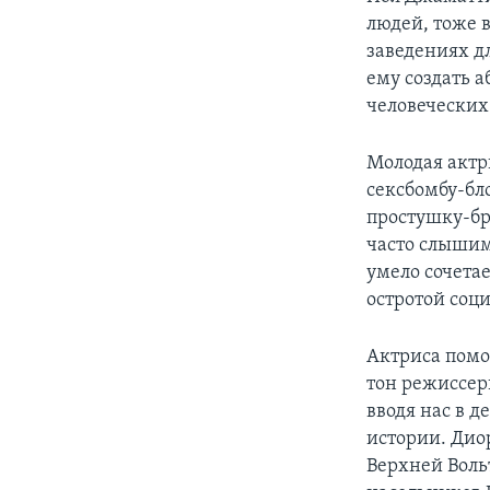
людей, тоже 
заведениях д
ему создать 
человеческих
Молодая актр
сексбомбу-бл
простушку-бр
часто слышим
умело сочета
остротой соц
Актриса помо
тон режиссер
вводя нас в 
истории. Дио
Верхней Воль