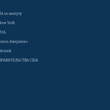
А за минуту
New York
VOA
олоса Америки»
ийский
ПРАВИТЕЛЬСТВА США