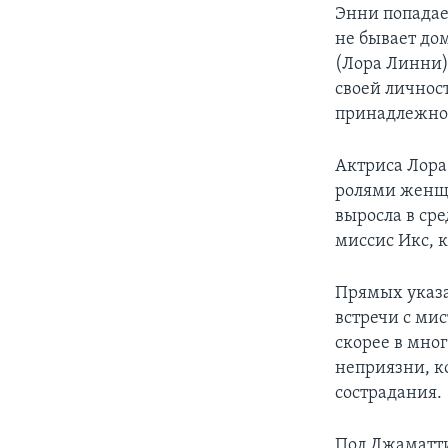
Энни попадае
не бывает до
(Лора Линни)
своей личност
принадлежнос
Актриса Лора
ролями женщи
выросла в ср
миссис Икс, к
Прямых указа
встречи с мис
скорее в мно
неприязни, к
сострадания.
Пол Джаматти