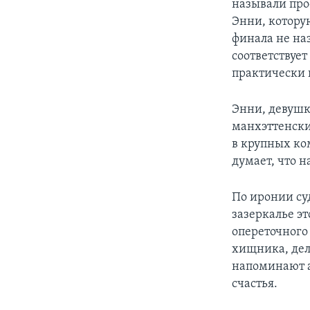
называли про
Энни, котору
финала не на
соответствуе
практически н
Энни, девушк
манхэттенски
в крупных ко
думает, что 
По иронии су
зазеркалье эт
опереточного 
хищника, дел
напоминают а
счастья.