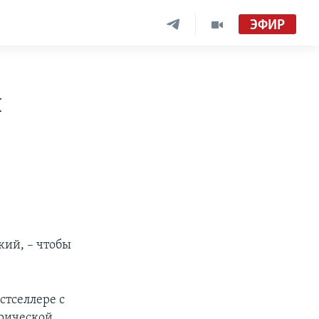
ЭФИР
и
кий, – чтобы
стселлере с
ирической