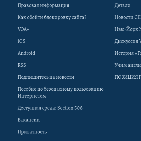
Правовая информация
Детали
Как обойти блокировку сайта?
Новости СШ
VOA+
Нью-Йорк 
iOS
Дискуссия 
Android
История «Г
RSS
Учим англ
Learning English
Подпишитесь на новости
ПОЗИЦИЯ 
Пособие по безопасному пользованию
СОЦИАЛЬНЫЕ СЕТИ
Интернетом
Доступная среда: Section 508
Вакансии
Приватность
Языки