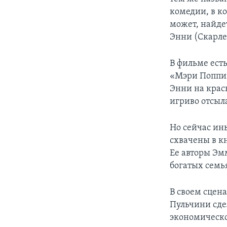
комедии, в ко
может, найде
Энни (Скарле
В фильме ест
«Мэри Поппин
Энни на кра
игриво отсыл
Но сейчас ин
схвачены в к
Ее авторы Эм
богатых семь
В своем сцен
Пульчини сде
экономическо