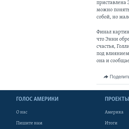
приставлена 
можно понять
собой, но ма
Финал картин
что Энни обре
счастья, Голл
под влиянием
она и сообща
Поделит
ГОЛОС АМЕРИКИ
ПРОЕКТ
О нас
Америка
Пишите нам
Итоги