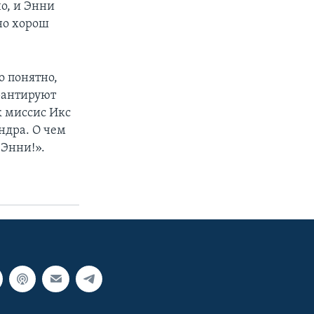
о, и Энни
но хорош
о понятно,
арантируют
ак миссис Икс
ндра. О чем
 Энни!».