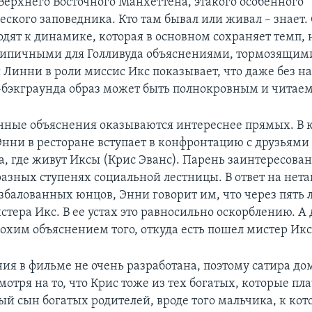
Верхнего Восточного Манхеттена, этакого особенного
ского заповедника. Кто там бывал или живал – знает.
одят к динамике, которая в основном сохраняет темп, 
типичными для Голливуда объяснениями, тормозящими
Линни в роли миссис Икс показывает, что даже без н
бэкграунда образ может быть полнокровным и читае
нные объяснения оказываются интереснее прямых. В к
Энни в ресторане вступает в конфронтацию с друзьями
а, где живут Иксы (Крис Эванс). Парень заинтересован
 разных ступенях социальной лестницы. В ответ на нет
збалованных юнцов, Энни говорит им, что через пять л
тера Икс. В ее устах это равносильно оскорблению. А 
лохим объяснением того, откуда есть пошел мистер Икс
ия в фильме не очень разработана, поэтому сатира до
отря на то, что Крис тоже из тех богатых, которые пла
й сын богатых родителей, вроде того мальчика, к кот