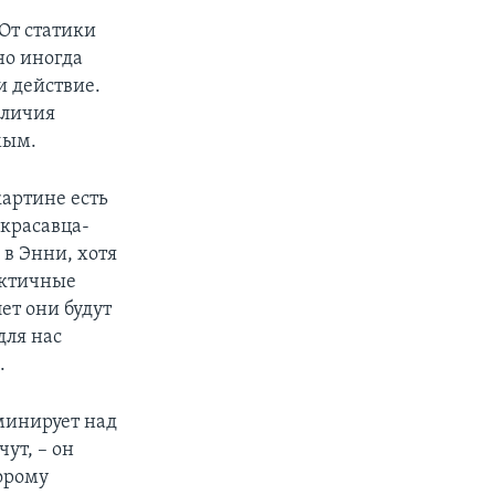
 От статики
но иногда
 действие.
аличия
мым.
артине есть
 красавца-
 в Энни, хотя
актичные
ет они будут
для нас
.
минирует над
чут, – он
орому