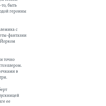
-то, быть
лодой героины
олемика с
леты-фантазии
-Йорком
и точно
стселлером.
нечками в
три.
берт
пускницей
иге ее