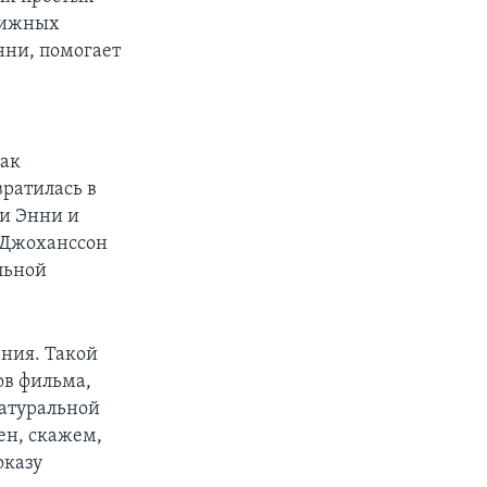
стижных
нни, помогает
как
ратилась в
и Энни и
 Джоханссон
льной
ния. Такой
ов фильма,
натуральной
ен, скажем,
оказу