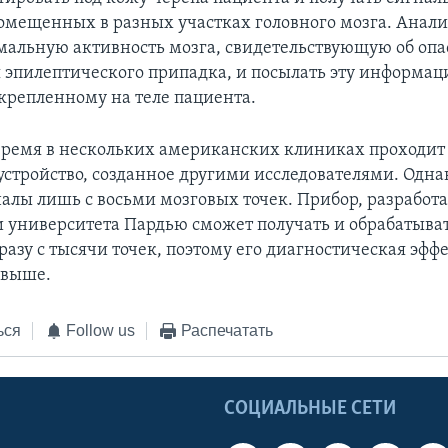
помещенных в разных участках головного мозга. Анал
мальную активность мозга, свидетельствующую об опа
эпилептического припадка, и посылать эту информа
крепленному на теле пациента.
время в нескольких американских клиниках проходит
устройство, созданное другими исследователями. Одна
налы лишь с восьми мозговых точек. Прибор, разрабо
 университета Пардью сможет получать и обрабатыват
азу с тысячи точек, поэтому его диагностическая эфф
 выше.
ься
Follow us
Распечатать
Ы
СОЦИАЛЬНЫЕ СЕТИ