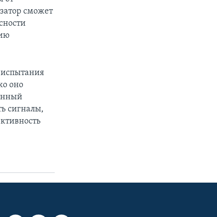
изатор сможет
сности
цию
 испытания
ко оно
танный
ь сигналы,
ективность