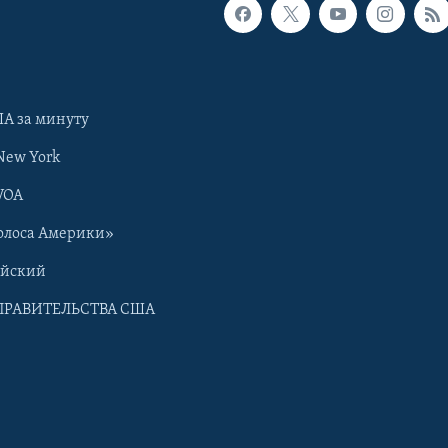
А за минуту
New York
VOA
олоса Америки»
ийский
ПРАВИТЕЛЬСТВА США