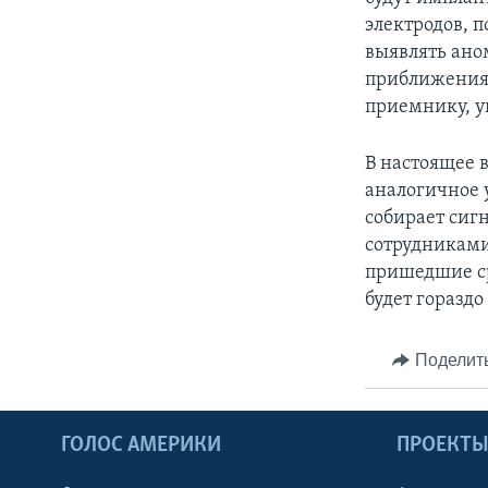
электродов, 
выявлять ано
приближения 
приемнику, у
В настоящее 
аналогичное 
собирает сиг
сотрудниками
пришедшие ср
будет гораздо
Поделит
ГОЛОС АМЕРИКИ
ПРОЕКТ