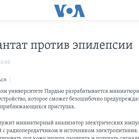
нтат против эпилепсии
03:00
ься
ом университете Пардью разрабатывается миниатюр
устройство, которое сможет безошибочно предупрежда
 приближающихся приступах.
служит миниатюрный анализатор электрических импул
с радиопередатчиком и источником электропитания.
тировать под кожу черепа пациента и получать сигнал