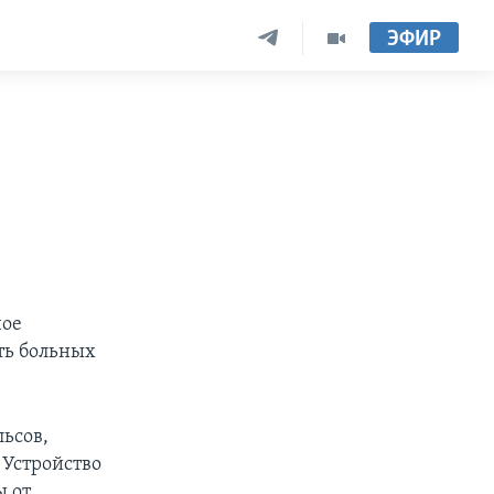
ЭФИР
ное
ть больных
ьсов,
 Устройство
ы от