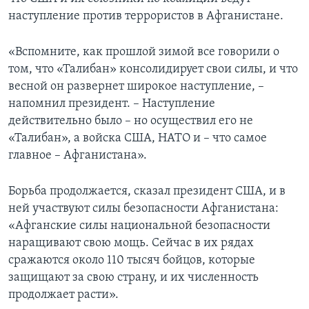
наступление против террористов в Афганистане.
Learning English
«Вспомните, как прошлой зимой все говорили о
СОЦИАЛЬНЫЕ СЕТИ
том, что «Талибан» консолидирует свои силы, и что
весной он развернет широкое наступление, –
напомнил президент. – Наступление
действительно было – но осуществил его не
Языки
«Талибан», а войска США, НАТО и – что самое
главное – Афганистана».
Борьба продолжается, сказал президент США, и в
ней участвуют силы безопасности Афганистана:
«Афганские силы национальной безопасности
наращивают свою мощь. Сейчас в их рядах
сражаются около 110 тысяч бойцов, которые
защищают за свою страну, и их численность
продолжает расти».