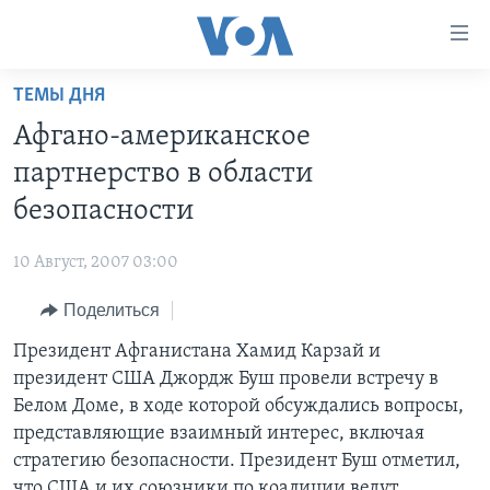
Линки
доступности
Перейти
ТЕМЫ ДНЯ
на
ГЛАВНОЕ
Афгано-американское
основной
ПРОГРАММЫ
контент
партнерство в области
ПРОЕКТЫ
Перейти
АМЕРИКА
безопасности
к
ЭКСПЕРТИЗА
НОВОСТИ ЗА МИНУТУ
УЧИМ АНГЛИЙСКИЙ
основной
10 Август, 2007 03:00
ИНТЕРВЬЮ
ИТОГИ
НАША АМЕРИКАНСКАЯ ИСТОРИЯ
навигации
Перейти
Поделиться
ФАКТЫ ПРОТИВ ФЕЙКОВ
ПОЧЕМУ ЭТО ВАЖНО?
А КАК В АМЕРИКЕ?
в
Президент Афганистана Хамид Карзай и
ЗА СВОБОДУ ПРЕССЫ
ДИСКУССИЯ VOA
АРТЕФАКТЫ
поиск
президент США Джордж Буш провели встречу в
УЧИМ АНГЛИЙСКИЙ
ДЕТАЛИ
АМЕРИКАНСКИЕ ГОРОДКИ
Белом Доме, в ходе которой обсуждались вопросы,
ВИДЕО
представляющие взаимный интерес, включая
НЬЮ-ЙОРК NEW YORK
ТЕСТЫ
стратегию безопасности. Президент Буш отметил,
ПОДПИСКА НА НОВОСТИ
АМЕРИКА. БОЛЬШОЕ ПУТЕШЕСТВИЕ
что США и их союзники по коалиции ведут