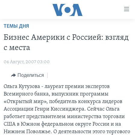
Линки
доступности
Перейти
ТЕМЫ ДНЯ
на
ГЛАВНОЕ
Бизнес Америки с Россией: взгляд
основной
ПРОГРАММЫ
контент
с места
ПРОЕКТЫ
Перейти
АМЕРИКА
к
06 Август, 2007 03:00
ЭКСПЕРТИЗА
НОВОСТИ ЗА МИНУТУ
УЧИМ АНГЛИЙСКИЙ
основной
Поделиться
ИНТЕРВЬЮ
ИТОГИ
НАША АМЕРИКАНСКАЯ ИСТОРИЯ
навигации
Перейти
ФАКТЫ ПРОТИВ ФЕЙКОВ
Ольга Кутузова - лауреат премии экспертов
ПОЧЕМУ ЭТО ВАЖНО?
А КАК В АМЕРИКЕ?
в
Всемирного банка, выпускник программы
ЗА СВОБОДУ ПРЕССЫ
ДИСКУССИЯ VOA
АРТЕФАКТЫ
поиск
«Открытый мир», победитель конкурса лидеров
УЧИМ АНГЛИЙСКИЙ
ДЕТАЛИ
АМЕРИКАНСКИЕ ГОРОДКИ
Ассоциации Генри Киссинджера. Сейчас Ольга
работает представителем министерства торговли
ВИДЕО
НЬЮ-ЙОРК NEW YORK
ТЕСТЫ
США в Южном федеральном округе России и на
ПОДПИСКА НА НОВОСТИ
АМЕРИКА. БОЛЬШОЕ ПУТЕШЕСТВИЕ
Нижнем Поволжье. О деятельности этого торгового