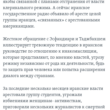
якобы связанной с планами отстранения от власти
клерикального режима. А сейчас иранское
Learning English
государственное радио объявило об аресте целой
группы иранцев, «связанных» с арестованными
СОЦИАЛЬНЫЕ СЕТИ
американцами.
Жестокое обращение с Эсфандиари и Таджбахшем
Языки
иллюстрирует тревожную тенденцию в иранском
руководстве по отношению к инакомыслящим,
которые представляют, по мнению властей, угрозу
режиму независимо от рода их деятельности, будь
то защита прав человека или попытка расширения
диалога между странами.
За последние несколько месяцев иранские власти
арестовали группу студентов, угрожали
избиениями женщинам- активисткам,
приговорили нескольких журналистов к смертной