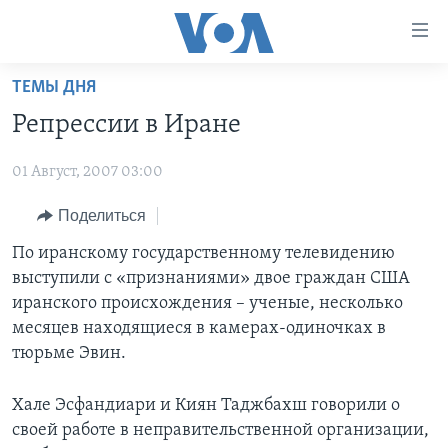
Линки
доступности
Перейти
ТЕМЫ ДНЯ
на
ГЛАВНОЕ
Репрессии в Иране
основной
ПРОГРАММЫ
контент
01 Август, 2007 03:00
ПРОЕКТЫ
Перейти
АМЕРИКА
к
ЭКСПЕРТИЗА
Поделиться
НОВОСТИ ЗА МИНУТУ
УЧИМ АНГЛИЙСКИЙ
основной
ИНТЕРВЬЮ
ИТОГИ
НАША АМЕРИКАНСКАЯ ИСТОРИЯ
По иранскому государственному телевидению
навигации
выступили с «признаниями» двое граждан США
Перейти
ФАКТЫ ПРОТИВ ФЕЙКОВ
ПОЧЕМУ ЭТО ВАЖНО?
А КАК В АМЕРИКЕ?
иранского происхождения – ученые, несколько
в
ЗА СВОБОДУ ПРЕССЫ
ДИСКУССИЯ VOA
АРТЕФАКТЫ
месяцев находящиеся в камерах-одиночках в
поиск
тюрьме Эвин.
УЧИМ АНГЛИЙСКИЙ
ДЕТАЛИ
АМЕРИКАНСКИЕ ГОРОДКИ
ВИДЕО
НЬЮ-ЙОРК NEW YORK
ТЕСТЫ
Хале Эсфандиари и Киян Таджбахш говорили о
своей работе в неправительственной организации,
ПОДПИСКА НА НОВОСТИ
АМЕРИКА. БОЛЬШОЕ ПУТЕШЕСТВИЕ