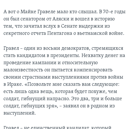
Learning English
А вот о Майке Гравеле мало кто слышал. В 70-е годы
он был сенатором от Аляски и вошел в историю
СОЦИАЛЬНЫЕ СЕТИ
тем, что зачитал вслух в Сенате выдержки из
секретного отчета Пентагона о вьетнамской войне.
Гравел – один из восьми демократов, стремящихся
Языки
стать кандидатом в президенты. Нехватку денег на
проведение кампании и относительную
малоизвестность он пытается компенсировать
своими страстными выступлениями против войны
в Ираке. «Позвольте мне сказать вам следующее:
есть лишь одна вещь, которая будет похуже, чем
солдат, гибнущий напрасно. Это два, три и больше
солдат, гибнущих зря», – заявил он в родном из
выступлений.
Гравел – не единственный кандидат, который