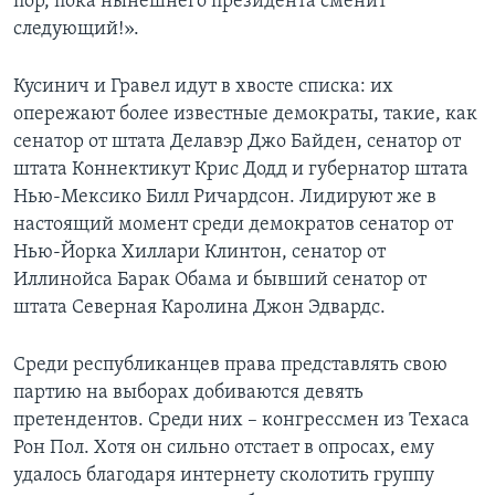
пор, пока нынешнего президента сменит
следующий!».
Кусинич и Гравел идут в хвосте списка: их
опережают более известные демократы, такие, как
сенатор от штата Делавэр Джо Байден, сенатор от
штата Коннектикут Крис Додд и губернатор штата
Нью-Мексико Билл Ричардсон. Лидируют же в
настоящий момент среди демократов сенатор от
Нью-Йорка Хиллари Клинтон, сенатор от
Иллинойса Барак Обама и бывший сенатор от
штата Северная Каролина Джон Эдвардс.
Среди республиканцев права представлять свою
партию на выборах добиваются девять
претендентов. Среди них – конгрессмен из Техаса
Рон Пол. Хотя он сильно отстает в опросах, ему
удалось благодаря интернету сколотить группу