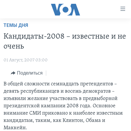
Линки
доступности
Перейти
ТЕМЫ ДНЯ
на
ГЛАВНОЕ
Кандидаты-2008 – известные и не
основной
ПРОГРАММЫ
контент
очень
ПРОЕКТЫ
Перейти
АМЕРИКА
к
01 Август, 2007 03:00
ЭКСПЕРТИЗА
НОВОСТИ ЗА МИНУТУ
УЧИМ АНГЛИЙСКИЙ
основной
Поделиться
ИНТЕРВЬЮ
ИТОГИ
НАША АМЕРИКАНСКАЯ ИСТОРИЯ
навигации
Перейти
ФАКТЫ ПРОТИВ ФЕЙКОВ
В общей сложности семнадцать претендентов –
ПОЧЕМУ ЭТО ВАЖНО?
А КАК В АМЕРИКЕ?
в
девять республиканцев и восемь демократов –
ЗА СВОБОДУ ПРЕССЫ
ДИСКУССИЯ VOA
АРТЕФАКТЫ
поиск
изъявили желание участвовать в предвыборной
УЧИМ АНГЛИЙСКИЙ
ДЕТАЛИ
АМЕРИКАНСКИЕ ГОРОДКИ
президентской кампании 2008 года. Основное
внимание СМИ приковано к наиболее известным
ВИДЕО
НЬЮ-ЙОРК NEW YORK
ТЕСТЫ
кандидатам, таким, как Клинтон, Обама и
ПОДПИСКА НА НОВОСТИ
АМЕРИКА. БОЛЬШОЕ ПУТЕШЕСТВИЕ
Маккейн.