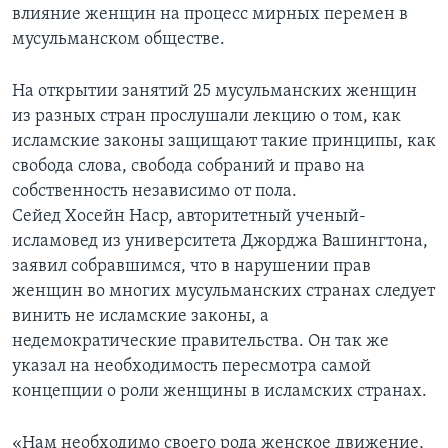
влияние женщин на процесс мирных перемен в
Learning English
мусульманском обществе.
СОЦИАЛЬНЫЕ СЕТИ
На открытии занятий 25 мусульманских женщин
из разных стран прослушали лекцию о том, как
исламские законы защищают такие принципы, как
свобода слова, свобода собраний и право на
Языки
собственность независимо от пола.
Сейед Хосейн Наср, авторитетный ученый-
исламовед из университета Джорджа Вашингтона,
заявил собравшимся, что в нарушении прав
женщин во многих мусульманских странах следует
винить не исламские законы, а
недемократические правительства. Он так же
указал на необходимость пересмотра самой
концепции о роли женщины в исламских странах.
«Нам необходимо своего рода женское движение,