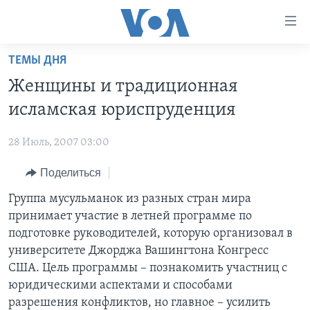
Линки
доступности
Перейти
ТЕМЫ ДНЯ
на
ГЛАВНОЕ
Женщины и традиционная
основной
ПРОГРАММЫ
контент
исламская юриспруденция
ПРОЕКТЫ
Перейти
АМЕРИКА
к
28 Июль, 2007 03:00
ЭКСПЕРТИЗА
НОВОСТИ ЗА МИНУТУ
УЧИМ АНГЛИЙСКИЙ
основной
Поделиться
ИНТЕРВЬЮ
ИТОГИ
НАША АМЕРИКАНСКАЯ ИСТОРИЯ
навигации
Перейти
ФАКТЫ ПРОТИВ ФЕЙКОВ
Группа мусульманок из разных стран мира
ПОЧЕМУ ЭТО ВАЖНО?
А КАК В АМЕРИКЕ?
в
принимает участие в летней программе по
ЗА СВОБОДУ ПРЕССЫ
ДИСКУССИЯ VOA
АРТЕФАКТЫ
поиск
подготовке руководителей, которую организовал в
УЧИМ АНГЛИЙСКИЙ
ДЕТАЛИ
АМЕРИКАНСКИЕ ГОРОДКИ
университете Джорджа Вашингтона Конгресс
США. Цель программы – познакомить участниц с
ВИДЕО
НЬЮ-ЙОРК NEW YORK
ТЕСТЫ
юридическими аспектами и способами
ПОДПИСКА НА НОВОСТИ
АМЕРИКА. БОЛЬШОЕ ПУТЕШЕСТВИЕ
разрешения конфликтов, но главное – усилить