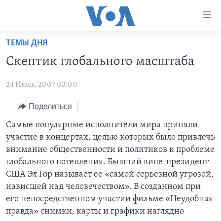
Линки
доступности
Перейти
ТЕМЫ ДНЯ
на
ГЛАВНОЕ
Скептик глобального масштаба
основной
ПРОГРАММЫ
контент
24 Июль, 2007 03:00
ПРОЕКТЫ
Перейти
АМЕРИКА
к
ЭКСПЕРТИЗА
Поделиться
НОВОСТИ ЗА МИНУТУ
УЧИМ АНГЛИЙСКИЙ
основной
ИНТЕРВЬЮ
ИТОГИ
НАША АМЕРИКАНСКАЯ ИСТОРИЯ
Самые популярные исполнители мира приняли
навигации
участие в концертах, целью которых было привлечь
Перейти
ФАКТЫ ПРОТИВ ФЕЙКОВ
ПОЧЕМУ ЭТО ВАЖНО?
А КАК В АМЕРИКЕ?
внимание общественности и политиков к проблеме
в
ЗА СВОБОДУ ПРЕССЫ
ДИСКУССИЯ VOA
АРТЕФАКТЫ
глобального потепления. Бывший вице-президент
поиск
США Эл Гор называет ее «самой серьезной угрозой,
УЧИМ АНГЛИЙСКИЙ
ДЕТАЛИ
АМЕРИКАНСКИЕ ГОРОДКИ
нависшей над человечеством». В созданном при
ВИДЕО
НЬЮ-ЙОРК NEW YORK
ТЕСТЫ
его непосредственном участии фильме «Неудобная
правда» снимки, карты и графики наглядно
ПОДПИСКА НА НОВОСТИ
АМЕРИКА. БОЛЬШОЕ ПУТЕШЕСТВИЕ