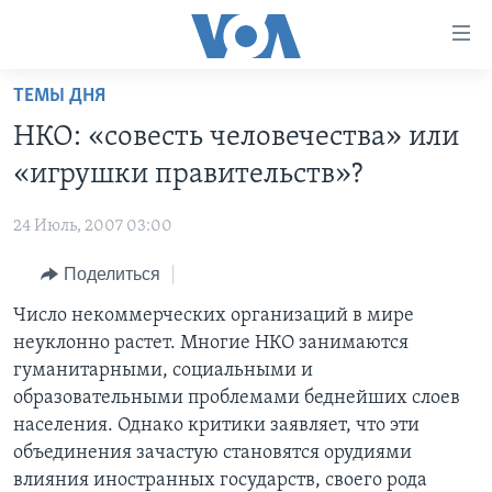
Линки
доступности
Перейти
ТЕМЫ ДНЯ
на
ГЛАВНОЕ
НКО: «совесть человечества» или
основной
ПРОГРАММЫ
контент
«игрушки правительств»?
ПРОЕКТЫ
Перейти
АМЕРИКА
к
24 Июль, 2007 03:00
ЭКСПЕРТИЗА
НОВОСТИ ЗА МИНУТУ
УЧИМ АНГЛИЙСКИЙ
основной
Поделиться
ИНТЕРВЬЮ
ИТОГИ
НАША АМЕРИКАНСКАЯ ИСТОРИЯ
навигации
Перейти
ФАКТЫ ПРОТИВ ФЕЙКОВ
Число некоммерческих организаций в мире
ПОЧЕМУ ЭТО ВАЖНО?
А КАК В АМЕРИКЕ?
в
неуклонно растет. Многие НКО занимаются
ЗА СВОБОДУ ПРЕССЫ
ДИСКУССИЯ VOA
АРТЕФАКТЫ
поиск
гуманитарными, социальными и
УЧИМ АНГЛИЙСКИЙ
ДЕТАЛИ
АМЕРИКАНСКИЕ ГОРОДКИ
образовательными проблемами беднейших слоев
населения. Однако критики заявляет, что эти
ВИДЕО
НЬЮ-ЙОРК NEW YORK
ТЕСТЫ
объединения зачастую становятся орудиями
ПОДПИСКА НА НОВОСТИ
АМЕРИКА. БОЛЬШОЕ ПУТЕШЕСТВИЕ
влияния иностранных государств, своего рода