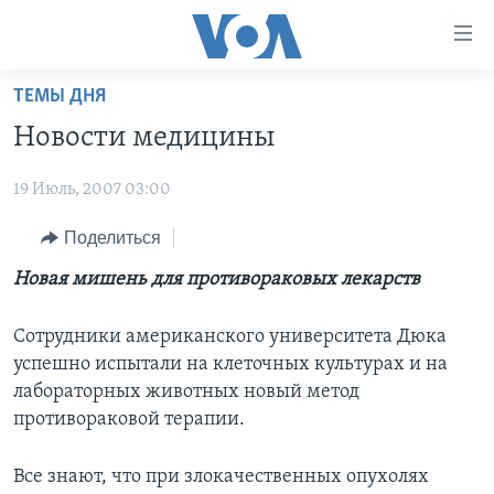
Линки
доступности
Перейти
ТЕМЫ ДНЯ
на
ГЛАВНОЕ
Новости медицины
основной
ПРОГРАММЫ
контент
19 Июль, 2007 03:00
ПРОЕКТЫ
Перейти
АМЕРИКА
к
ЭКСПЕРТИЗА
Поделиться
НОВОСТИ ЗА МИНУТУ
УЧИМ АНГЛИЙСКИЙ
основной
ИНТЕРВЬЮ
ИТОГИ
НАША АМЕРИКАНСКАЯ ИСТОРИЯ
Новая мишень для противораковых лекарств
навигации
Перейти
ФАКТЫ ПРОТИВ ФЕЙКОВ
ПОЧЕМУ ЭТО ВАЖНО?
А КАК В АМЕРИКЕ?
в
Сотрудники американского университета Дюка
ЗА СВОБОДУ ПРЕССЫ
ДИСКУССИЯ VOA
АРТЕФАКТЫ
поиск
успешно испытали на клеточных культурах и на
лабораторных животных новый метод
УЧИМ АНГЛИЙСКИЙ
ДЕТАЛИ
АМЕРИКАНСКИЕ ГОРОДКИ
противораковой терапии.
ВИДЕО
НЬЮ-ЙОРК NEW YORK
ТЕСТЫ
ПОДПИСКА НА НОВОСТИ
Все знают, что при злокачественных опухолях
АМЕРИКА. БОЛЬШОЕ ПУТЕШЕСТВИЕ