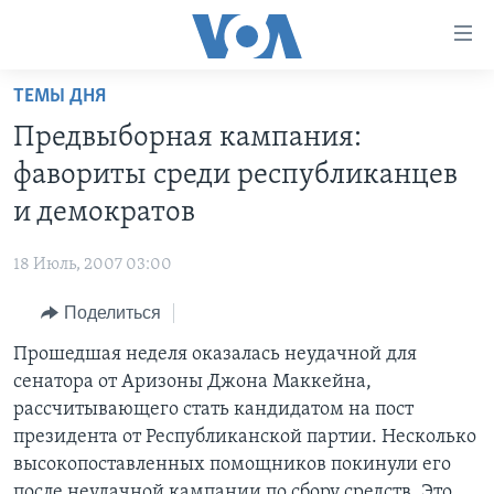
Линки
доступности
Перейти
ТЕМЫ ДНЯ
на
ГЛАВНОЕ
Предвыборная кампания:
основной
ПРОГРАММЫ
контент
фавориты среди республиканцев
ПРОЕКТЫ
Перейти
АМЕРИКА
и демократов
к
ЭКСПЕРТИЗА
НОВОСТИ ЗА МИНУТУ
УЧИМ АНГЛИЙСКИЙ
основной
18 Июль, 2007 03:00
ИНТЕРВЬЮ
ИТОГИ
НАША АМЕРИКАНСКАЯ ИСТОРИЯ
навигации
Перейти
Поделиться
ФАКТЫ ПРОТИВ ФЕЙКОВ
ПОЧЕМУ ЭТО ВАЖНО?
А КАК В АМЕРИКЕ?
в
Прошедшая неделя оказалась неудачной для
ЗА СВОБОДУ ПРЕССЫ
ДИСКУССИЯ VOA
АРТЕФАКТЫ
поиск
сенатора от Аризоны Джона Маккейна,
УЧИМ АНГЛИЙСКИЙ
ДЕТАЛИ
АМЕРИКАНСКИЕ ГОРОДКИ
рассчитывающего стать кандидатом на пост
ВИДЕО
президента от Республиканской партии. Несколько
НЬЮ-ЙОРК NEW YORK
ТЕСТЫ
высокопоставленных помощников покинули его
ПОДПИСКА НА НОВОСТИ
АМЕРИКА. БОЛЬШОЕ ПУТЕШЕСТВИЕ
после неудачной кампании по сбору средств. Это