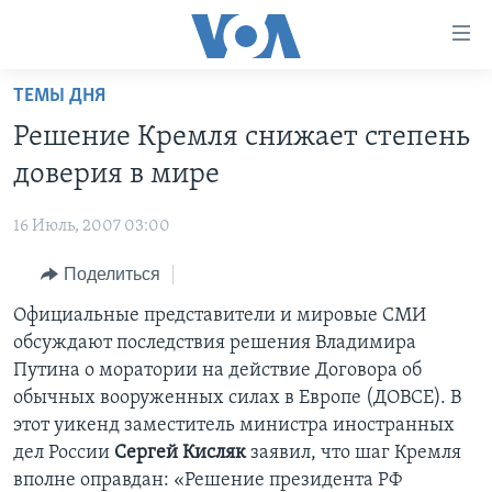
Линки
доступности
Перейти
ТЕМЫ ДНЯ
на
ГЛАВНОЕ
Решение Кремля снижает степень
основной
ПРОГРАММЫ
контент
доверия в мире
ПРОЕКТЫ
Перейти
АМЕРИКА
к
16 Июль, 2007 03:00
ЭКСПЕРТИЗА
НОВОСТИ ЗА МИНУТУ
УЧИМ АНГЛИЙСКИЙ
основной
Поделиться
ИНТЕРВЬЮ
ИТОГИ
НАША АМЕРИКАНСКАЯ ИСТОРИЯ
навигации
Перейти
ФАКТЫ ПРОТИВ ФЕЙКОВ
Официальные представители и мировые СМИ
ПОЧЕМУ ЭТО ВАЖНО?
А КАК В АМЕРИКЕ?
в
обсуждают последствия решения Владимира
ЗА СВОБОДУ ПРЕССЫ
ДИСКУССИЯ VOA
АРТЕФАКТЫ
поиск
Путина о моратории на действие Договора об
УЧИМ АНГЛИЙСКИЙ
ДЕТАЛИ
АМЕРИКАНСКИЕ ГОРОДКИ
обычных вооруженных силах в Европе (ДОВСЕ). В
этот уикенд заместитель министра иностранных
ВИДЕО
НЬЮ-ЙОРК NEW YORK
ТЕСТЫ
дел России
Сергей Кисляк
заявил, что шаг Кремля
ПОДПИСКА НА НОВОСТИ
АМЕРИКА. БОЛЬШОЕ ПУТЕШЕСТВИЕ
вполне оправдан: «Решение президента РФ