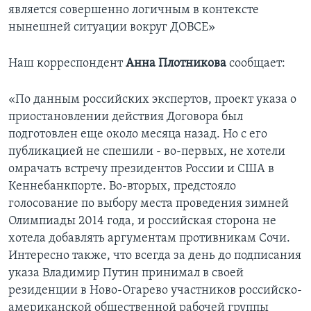
является совершенно логичным в контексте
Learning English
нынешней ситуации вокруг ДОВСЕ»
СОЦИАЛЬНЫЕ СЕТИ
Наш корреспондент
Анна Плотникова
сообщает:
«По данным российских экспертов, проект указа о
приостановлении действия Договора был
Языки
подготовлен еще около месяца назад. Но с его
публикацией не спешили - во-первых, не хотели
омрачать встречу президентов России и США в
Кеннебанкпорте. Во-вторых, предстояло
голосование по выбору места проведения зимней
Олимпиады 2014 года, и российская сторона не
хотела добавлять аргументам противникам Сочи.
Интересно также, что всегда за день до подписания
указа Владимир Путин принимал в своей
резиденции в Ново-Огарево участников российско-
американской общественной рабочей группы