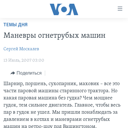
Линки
доступности
Перейти
ТЕМЫ ДНЯ
на
ГЛАВНОЕ
Маневры огнетрубых машин
основной
ПРОГРАММЫ
контент
Сергей Москалев
ПРОЕКТЫ
Перейти
АМЕРИКА
к
13 Июль, 2007 03:00
ЭКСПЕРТИЗА
НОВОСТИ ЗА МИНУТУ
УЧИМ АНГЛИЙСКИЙ
основной
ИНТЕРВЬЮ
ИТОГИ
НАША АМЕРИКАНСКАЯ ИСТОРИЯ
навигации
Поделиться
Перейти
ФАКТЫ ПРОТИВ ФЕЙКОВ
ПОЧЕМУ ЭТО ВАЖНО?
А КАК В АМЕРИКЕ?
Шарнир, поршень, сухопарник, маховик – все это
в
части паровой машины старинного трактора. Но
ЗА СВОБОДУ ПРЕССЫ
ДИСКУССИЯ VOA
АРТЕФАКТЫ
поиск
какая паровая машина без гудка? Чем мощнее
УЧИМ АНГЛИЙСКИЙ
ДЕТАЛИ
АМЕРИКАНСКИЕ ГОРОДКИ
гудок, тем сильнее двигатель. Главное, чтобы весь
пар в гудок не ушел. Мы пришли понаблюдать за
ВИДЕО
НЬЮ-ЙОРК NEW YORK
ТЕСТЫ
давлением в котлах и маневрами огнетрубых
ПОДПИСКА НА НОВОСТИ
АМЕРИКА. БОЛЬШОЕ ПУТЕШЕСТВИЕ
машин на ретро-шоу под Вашингтоном.