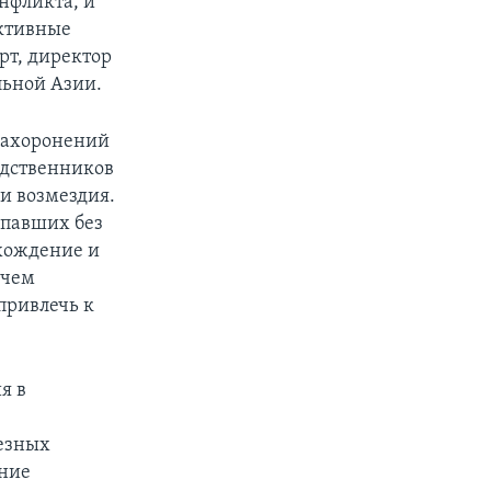
нфликта, и
ективные
рт, директор
льной Азии.
 захоронений
одственников
и возмездия.
опавших без
ахождение и
ичем
привлечь к
я в
ьезных
ание