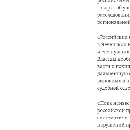
российскими 
говорят об у
расследовани
региональной
«Российские 
в Чеченской 
исчезнувших 
Властям необ
вести и похи
дальнейшую 
виновных в н
судебной отв
«Пока неизве
российской п
систематичес
нарушений пр