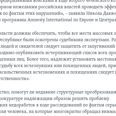
федеральными войсками в ходе второго чеченского ко
порном нежелании российских властей проводить эфф
я по фактам этих нарушений», – заявила Никола Дакво
 программы Amnesty International по Европе и Центра
власти должны обеспечить, чтобы все места массовых
Республике были осмотрены судебными экспертами. Р
людей и свидетелей следует защитить от запугиваний 
ходимо опубликовать исчерпывающий список всех пр
щенных лиц. Более того, надлежит установить местон
судьбу всех исчезнувших или похищенных людей, пр
асильственных исчезновениях и похищениях следует 
етственности».
стно, помогут ли недавние структурные преобразовани
рокуратуре надлежащим образом решить проблему
ких недоработок в ходе расследований по фактам сер
ав человека, на которые многократно обращал вним