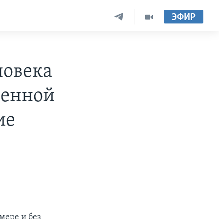
ЭФИР
ловека
венной
ие
мере и без