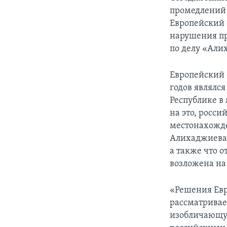
промедлений 
Европейский 
нарушения пр
по делу «Али
Европейский 
годов являлс
Республике в
на это, росси
местонахожде
Алихаджиева 
а также что 
возложена на
«Решения Евр
рассматривае
изобличающу