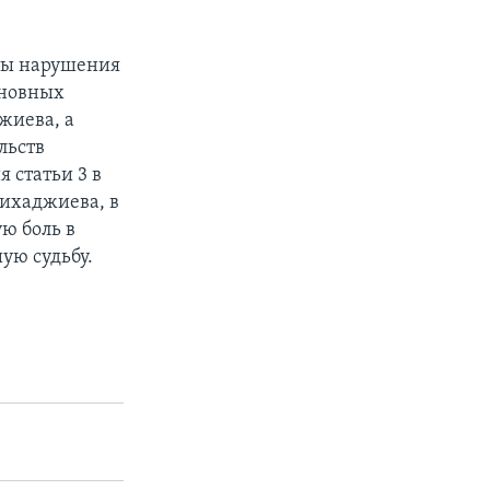
кты нарушения
сновных
жиева, а
льств
 статьи 3 в
ихаджиева, в
ю боль в
ую судьбу.