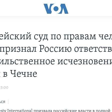
ейский суд по правам че
 признал Россию ответст
сильственное исчезновен
 в Чечне
03:00
ься
ty International призвала российские власти в полной 