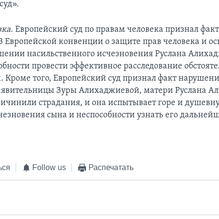
суд».
вка
. Европейский суд по правам человека признал фа
 13 Европейской конвенции о защите прав человека и о
ошении насильственного исчезновения Руслана Алихад
обности провести эффективное расследование обстояте
. Кроме того, Европейский суд признал факт нарушения
явительницы Зуры Алихаджиевой, матери Руслана Ал
причинили страдания, и она испытывает горе и душевну
счезновения сына и неспособности узнать его дальнейш
ься
Follow us
Распечатать