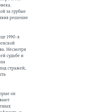
овека.
ой за грубые
ъявив решение
нце 1990-х
ченской
ва. Несмотря
ей судьбе и
ана
под стражей,
ыть
орые он
ывают
аемых