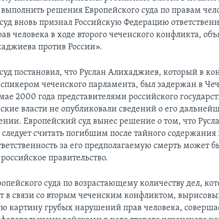
выполнить решения Европейского суда по правам чел
суд вновь признал Российскую Федерацию ответственн
ав человека в ходе второго чеченского конфликта, об
хаджиева против России».
суд постановил, что Руслан Алихаджиев, который в ко
я спикером чеченского парламента, был задержан в Че
 мае 2000 года представителями российского государст
йские власти не опубликовали сведений о его дальнейш
нии. Европейский суд вынес решение о том, что Русл
следует считать погибшим после тайного содержания 
ответственность за его предполагаемую смерть может б
 российское правительство.
опейского суда по возрастающему количеству дел, кот
т в связи со вторым чеченским конфликтом, вырисов
ю картину грубых нарушений прав человека, соверш