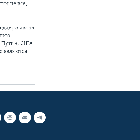
тся не все,
 поддерживали
юцию
т Путин, США
не являются