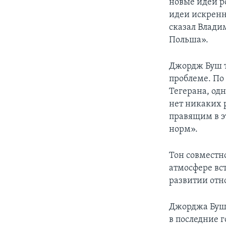
новые идеи р
идеи искренни
сказал Влади
Польша».
Джордж Буш т
проблеме. По
Тегерана, од
нет никаких р
правящим в 
норм».
Тон совместн
атмосфере вс
развитии отн
Джорджа Буша
в последние г