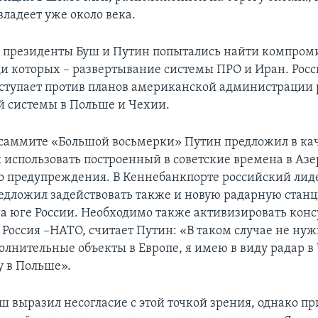
владеет уже около века.
 президенты Буш и Путин попытались найти компроми
ди которых – развертывание системы ПРО и Иран. Росс
тупает против планов американской администрации 
й системы в Польше и Чехии.
саммите «Большой восьмерки» Путин предложил в ка
 использовать построенный в советские времена в Аз
о предупреждения. В Кеннебанкпорте российский лиде
редложил задействовать также и новую радарную стан
а юге России. Необходимо также активизировать конс
 Россия –НАТО, считает Путин: «В таком случае не нуж
полнительные объекты в Европе, я имею в виду радар в
у в Польше».
 выразил несогласие с этой точкой зрения, однако пр