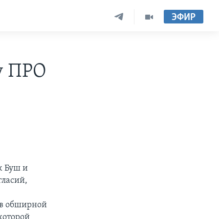
ЭФИР
у ПРО
ж Буш и
гласий,
 в обширной
которой