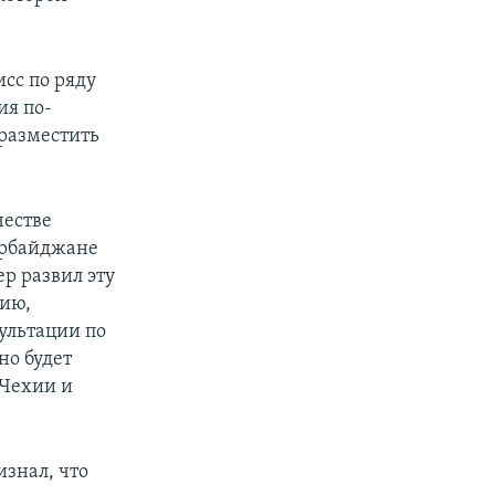
сс по ряду
ия по-
разместить
честве
ербайджане
р развил эту
цию,
ультации по
но будет
 Чехии и
изнал, что