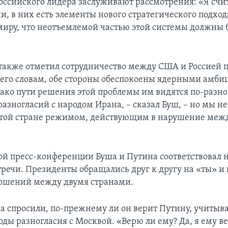
оссийского лидера заслуживают рассмотрения: «Я счит
, в них есть элементы нового стратегического подход
миру, что неотъемлемой частью этой системы должны 
акже отметил сотрудничество между США и Россией 
 его словам, обе стороны обеспокоены ядерными амб
нако пути решения этой проблемы им видятся по-разно
азногласий с народом Ирана, – сказал Буш, – но мы не
этой стране режимом, действующим в нарушение ме
ой пресс-конференции Буша и Путина соответствовал
тречи. Президенты обращались друг к другу на «ты» и 
ошений между двумя странами.
 спросили, по-прежнему ли он верит Путину, учитыв
оды разногласия с Москвой. «Верю ли ему? Да, я ему ве