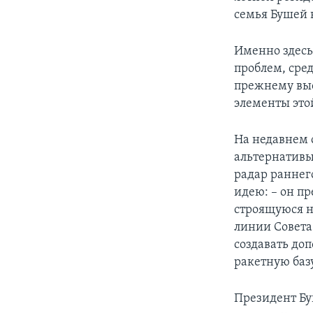
семья Бушей 
Именно здесь
проблем, сре
прежнему выс
элементы это
На недавнем 
альтернативы
радар раннег
идею: – он п
строящуюся н
линии Совета
создавать до
ракетную баз
Президент Буш