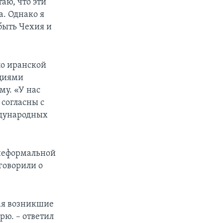
аю, что эти
а. Однако я
быть Чехия и
по иранской
ициями
му. «У нас
 согласны с
ждународных
 неформальной
говорили о
ая возникшие
рю. – ответил