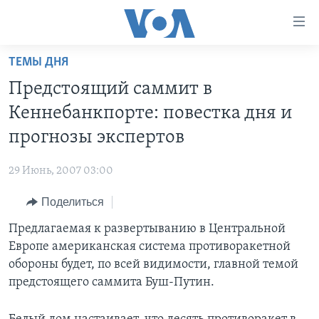
Линки
доступности
Перейти
ТЕМЫ ДНЯ
на
ГЛАВНОЕ
Предстоящий саммит в
основной
ПРОГРАММЫ
контент
Кеннебанкпорте: повестка дня и
ПРОЕКТЫ
Перейти
АМЕРИКА
прогнозы экспертов
к
ЭКСПЕРТИЗА
НОВОСТИ ЗА МИНУТУ
УЧИМ АНГЛИЙСКИЙ
основной
29 Июнь, 2007 03:00
ИНТЕРВЬЮ
ИТОГИ
НАША АМЕРИКАНСКАЯ ИСТОРИЯ
навигации
Перейти
Поделиться
ФАКТЫ ПРОТИВ ФЕЙКОВ
ПОЧЕМУ ЭТО ВАЖНО?
А КАК В АМЕРИКЕ?
в
Предлагаемая к развертыванию в Центральной
ЗА СВОБОДУ ПРЕССЫ
ДИСКУССИЯ VOA
АРТЕФАКТЫ
поиск
Европе американская система противоракетной
УЧИМ АНГЛИЙСКИЙ
ДЕТАЛИ
АМЕРИКАНСКИЕ ГОРОДКИ
обороны будет, по всей видимости, главной темой
ВИДЕО
предстоящего саммита Буш-Путин.
НЬЮ-ЙОРК NEW YORK
ТЕСТЫ
ПОДПИСКА НА НОВОСТИ
АМЕРИКА. БОЛЬШОЕ ПУТЕШЕСТВИЕ