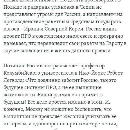
Белый дом настаивает, что десять противоракет в
Польше и радарная установка в Чехии не
Learning English
представляют угрозы для России, а направлены на
противодействие ракетным средствам государств-
СОЦИАЛЬНЫЕ СЕТИ
изгоев – Ирана и Северной Кореи. Россия видит
проект ПРО в совершенно ином свете и прозрачно
намекает, что перенацелит свои ракеты на Европу в
случае воплощения в жизнь данного проекта.
Языки
Позицию России так разъясняет профессор
Колумбийского университета в Нью-Йорке Роберт
Легволд: «Что подлинно заботит Россию, так это
будущее системы ПРО, а не ее нынешние
возможности. Какой размах она примет в
будущем? Все дело кроется именно в этом. И,
конечно, Москву не может не беспокоить, что
Вашингтон не проявляет желания учитывать ее
интересы, а односторонне принимает решения,