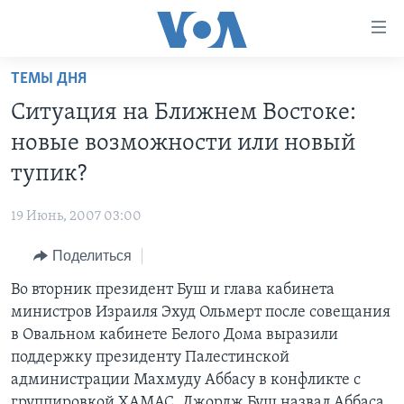
Линки
доступности
Перейти
ТЕМЫ ДНЯ
на
ГЛАВНОЕ
Ситуация на Ближнем Востоке:
основной
ПРОГРАММЫ
контент
новые возможности или новый
ПРОЕКТЫ
Перейти
АМЕРИКА
тупик?
к
ЭКСПЕРТИЗА
НОВОСТИ ЗА МИНУТУ
УЧИМ АНГЛИЙСКИЙ
основной
19 Июнь, 2007 03:00
ИНТЕРВЬЮ
ИТОГИ
НАША АМЕРИКАНСКАЯ ИСТОРИЯ
навигации
Перейти
Поделиться
ФАКТЫ ПРОТИВ ФЕЙКОВ
ПОЧЕМУ ЭТО ВАЖНО?
А КАК В АМЕРИКЕ?
в
Во вторник президент Буш и глава кабинета
ЗА СВОБОДУ ПРЕССЫ
ДИСКУССИЯ VOA
АРТЕФАКТЫ
поиск
министров Израиля Эхуд Ольмерт после совещания
УЧИМ АНГЛИЙСКИЙ
ДЕТАЛИ
АМЕРИКАНСКИЕ ГОРОДКИ
в Овальном кабинете Белого Дома выразили
ВИДЕО
поддержку президенту Палестинской
НЬЮ-ЙОРК NEW YORK
ТЕСТЫ
администрации Махмуду Аббасу в конфликте с
ПОДПИСКА НА НОВОСТИ
АМЕРИКА. БОЛЬШОЕ ПУТЕШЕСТВИЕ
группировкой ХАМАС. Джордж Буш назвал Аббаса