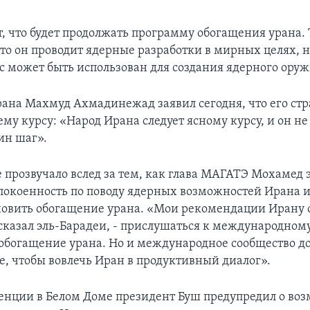
т, что будет продолжать программу обогащения урана.
что он проводит ядерные разработки в мирных целях, 
сс может быть использован для создания ядерного оруж
ана Махмуд Ахмадинежад заявил сегодня, что его стр
ему курсу: «Народ Ирана следует ясному курсу, и он не
ин шаг».
е прозвучало вслед за тем, как глава МАГАТЭ Мохамед 
покоенность по поводу ядерных возможностей Ирана и
новить обогащение урана. «Мои рекомендации Ирану 
сказал эль-Барадеи, - прислушаться к международном
 обогащение урана. Но и международное сообщество д
е, чтобы вовлечь Иран в продуктивный диалог».
енции в Белом Доме президент Буш предупредил о во