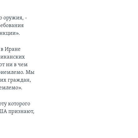
 оружия, -
ребования
анкции».
 в Иране
риканских
т ни в чем
приемлемо. Мы
ких граждан,
емлемо».
ту которого
США признают,