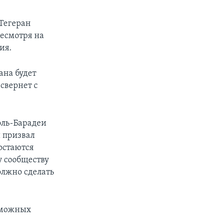
 Тегеран
несмотря на
ия.
ана будет
 свернет с
эль-Барадеи
 призвал
остаются
у сообществу
олжно сделать
зможных