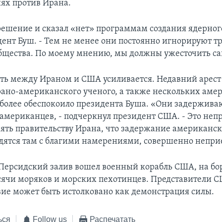
ях против Ирана.
ешение и сказал «нет» программам создания ядерного
дент Буш. - Тем не менее они постоянно игнорируют т
бщества. По моему мнению, мы должны ужесточить с
ь между Ираном и США усиливается. Недавний арест
рано-американского ученого, а также нескольких аме
более обеспокоило президента Буша. «Они задерживаю
американцев, - подчеркнул президент США. - Это не
нять правительству Ирана, что задержание американс
дятся там с благими намерениями, совершенно непри
Персидский залив вошел военный корабль США, на бор
сячи моряков и морских пехотинцев. Представители 
твие может быть истолковано как демонстрация силы.
ься
Follow us
Распечатать