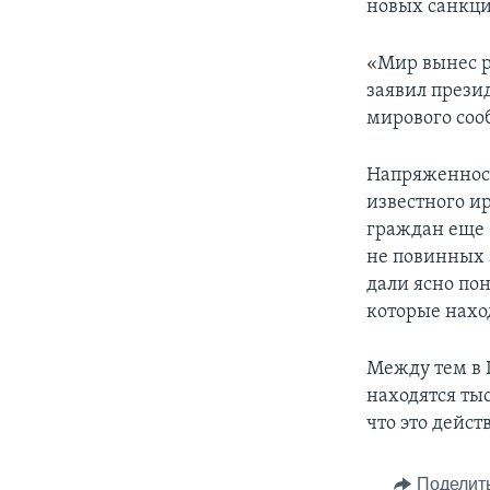
новых санкци
«Мир вынес р
заявил прези
мирового соо
Напряженност
известного и
граждан еще 
не повинных 
дали ясно по
которые нахо
Между тем в 
находятся ты
что это дейс
Поделит