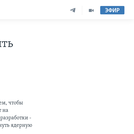
ЭФИР
ить
ем, чтобы
т на
 разработки -
нуть ядерную