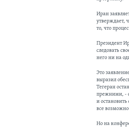
Иран заявляе
утверждает, 
то, что проце
Президент Ир
следовать сво
него ни на од
Это заявлени
выразил обес
Тегеран оста
прежними, - 
и остановить
все возможно
Но на конфер