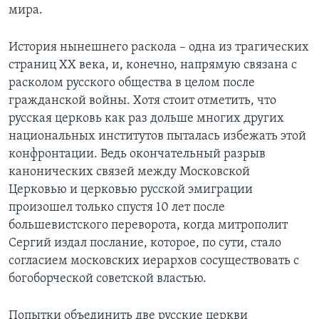
мира.
Learning English
История нынешнего раскола – одна из трагических
СОЦИАЛЬНЫЕ СЕТИ
страниц XX века, и, конечно, напрямую связана с
расколом русского общества в целом после
гражданской войны. Хотя стоит отметить, что
русская церковь как раз дольше многих других
Языки
национальных институтов пыталась избежать этой
конфронтации. Ведь окончательный разрыв
канонических связей между Московской
Церковью и церковью русской эмиграции
произошел только спустя 10 лет после
большевистского переворота, когда митрополит
Сергий издал послание, которое, по сути, стало
согласием московских иерархов сосуществовать с
богоборческой советской властью.
Попытки объединить две русские церкви