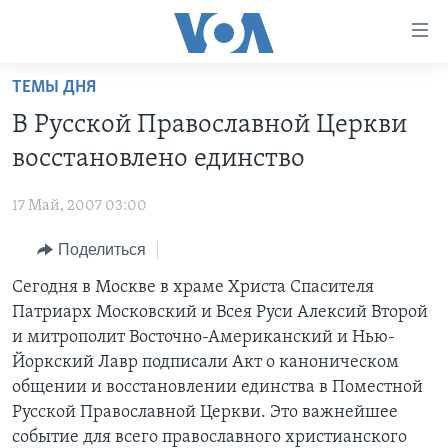
Линки
доступности
Перейти
ТЕМЫ ДНЯ
на
ГЛАВНОЕ
В Русской Православной Церкви
основной
ПРОГРАММЫ
контент
восстановлено единство
ПРОЕКТЫ
Перейти
АМЕРИКА
к
17 Май, 2007 03:00
ЭКСПЕРТИЗА
НОВОСТИ ЗА МИНУТУ
УЧИМ АНГЛИЙСКИЙ
основной
Поделиться
ИНТЕРВЬЮ
ИТОГИ
НАША АМЕРИКАНСКАЯ ИСТОРИЯ
навигации
Перейти
ФАКТЫ ПРОТИВ ФЕЙКОВ
Сегодня в Москве в храме Христа Спасителя
ПОЧЕМУ ЭТО ВАЖНО?
А КАК В АМЕРИКЕ?
в
Патриарх Московский и Всея Руси Алексий Второй
ЗА СВОБОДУ ПРЕССЫ
ДИСКУССИЯ VOA
АРТЕФАКТЫ
поиск
и митрополит Восточно-Американский и Нью-
УЧИМ АНГЛИЙСКИЙ
ДЕТАЛИ
АМЕРИКАНСКИЕ ГОРОДКИ
Йоркский Лавр подписали Акт о каноническом
общении и восстановлении единства в Поместной
ВИДЕО
НЬЮ-ЙОРК NEW YORK
ТЕСТЫ
Русской Православной Церкви. Это важнейшее
ПОДПИСКА НА НОВОСТИ
АМЕРИКА. БОЛЬШОЕ ПУТЕШЕСТВИЕ
событие для всего православного христианского