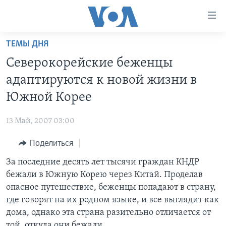
Линки
доступности
Перейти
ТЕМЫ ДНЯ
на
ГЛАВНОЕ
Северокорейские беженцы
основной
ПРОГРАММЫ
контент
адаптируются к новой жизни в
ПРОЕКТЫ
Перейти
АМЕРИКА
Южной Корее
к
ЭКСПЕРТИЗА
НОВОСТИ ЗА МИНУТУ
УЧИМ АНГЛИЙСКИЙ
основной
13 Май, 2007 03:00
ИНТЕРВЬЮ
ИТОГИ
НАША АМЕРИКАНСКАЯ ИСТОРИЯ
навигации
Перейти
Поделиться
ФАКТЫ ПРОТИВ ФЕЙКОВ
ПОЧЕМУ ЭТО ВАЖНО?
А КАК В АМЕРИКЕ?
в
За последние десять лет тысячи граждан КНДР
ЗА СВОБОДУ ПРЕССЫ
ДИСКУССИЯ VOA
АРТЕФАКТЫ
поиск
бежали в Южную Корею через Китай. Проделав
УЧИМ АНГЛИЙСКИЙ
ДЕТАЛИ
АМЕРИКАНСКИЕ ГОРОДКИ
опасное путешествие, беженцы попадают в страну,
ВИДЕО
где говорят на их родном языке, и все выглядит как
НЬЮ-ЙОРК NEW YORK
ТЕСТЫ
дома, однако эта страна разительно отличается от
ПОДПИСКА НА НОВОСТИ
АМЕРИКА. БОЛЬШОЕ ПУТЕШЕСТВИЕ
той, откуда они бежали.