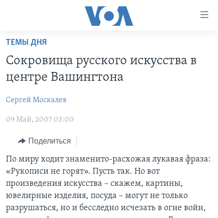
Линки
доступности
Перейти
ТЕМЫ ДНЯ
на
ГЛАВНОЕ
Сокровища русского искусства в
основной
ПРОГРАММЫ
контент
центре Вашингтона
ПРОЕКТЫ
Перейти
АМЕРИКА
к
Сергей Москалев
ЭКСПЕРТИЗА
НОВОСТИ ЗА МИНУТУ
УЧИМ АНГЛИЙСКИЙ
основной
09 Май, 2007 03:00
ИНТЕРВЬЮ
ИТОГИ
НАША АМЕРИКАНСКАЯ ИСТОРИЯ
навигации
Перейти
ФАКТЫ ПРОТИВ ФЕЙКОВ
ПОЧЕМУ ЭТО ВАЖНО?
А КАК В АМЕРИКЕ?
Поделиться
в
ЗА СВОБОДУ ПРЕССЫ
ДИСКУССИЯ VOA
АРТЕФАКТЫ
По миру ходит знаменито-расхожая лукавая фраза:
поиск
«Рукописи не горят». Пусть так. Но вот
УЧИМ АНГЛИЙСКИЙ
ДЕТАЛИ
АМЕРИКАНСКИЕ ГОРОДКИ
произведения искусства – скажем, картины,
ВИДЕО
НЬЮ-ЙОРК NEW YORK
ТЕСТЫ
ювелирные изделия, посуда – могут не только
разрушаться, но и бесследно исчезать в огне войн,
ПОДПИСКА НА НОВОСТИ
АМЕРИКА. БОЛЬШОЕ ПУТЕШЕСТВИЕ