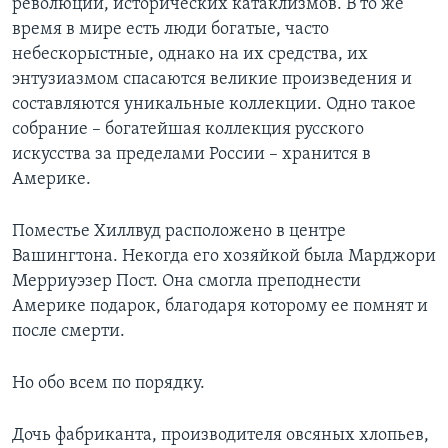
революций, исторических катаклизмов. В то же
время в мире есть люди богатые, часто
Learning English
небескорыстные, однако на их средства, их
энтузиазмом спасаются великие произведения и
СОЦИАЛЬНЫЕ СЕТИ
составляются уникальные коллекции. Одно такое
собрание – богатейшая коллекция русского
искусства за пределами России – хранится в
Америке.
Языки
Поместье Хиллвуд расположено в центре
Вашингтона. Некогда его хозяйкой была Марджори
Мерриуэзер Пост. Она смогла преподнести
Америке подарок, благодаря которому ее помнят и
после смерти.
Но обо всем по порядку.
Дочь фабриканта, производителя овсяных хлопьев,