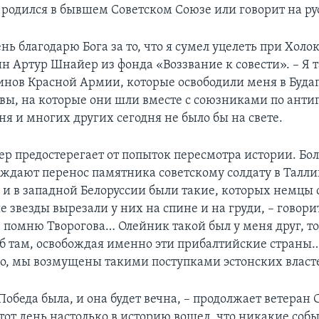
о родился в бывшем Советском Союзе или говорит на ру
ь благодарю Бога за то, что я сумел уцелеть при Холок
ин Артур Шнайер из фонда «Воззвание к совести». – Я 
инов Красной Армии, которые освободили меня в Буда
твы, на которые они шли вместе с союзниками по анти
я и многих других сегодня не было бы на свете.
р предостерегает от попыток пересмотра истории. Бо
уждают перенос памятника советскому солдату в Талли
и и в западной Белоруссии были такие, которых немцы 
 звезды вырезали у них на спине и на груди, – говор
 Я помню Творогова… Олейник такой был у меня друг, т
б там, освобождая именно эти прибалтийские страны…
о, мы возмущены такими поступками эстонских власт
Победа была, и она будет вечна, – продолжает ветеран
тот день настолько в историю вошел, что никакие собы