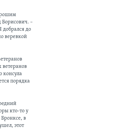
хорошим
 Борисович. –
Я добрался до
но веревкой
ветеранов
х ветеранов
о консула
ется порядка
средний
оры кто-то у
 Бронксе, в
ушел, этот