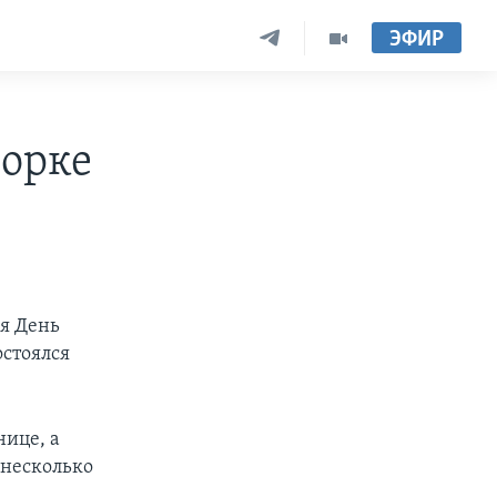
ЭФИР
Йорке
я День
остоялся
нице, а
 несколько