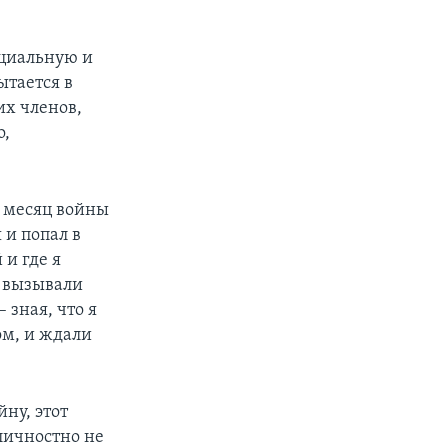
оциальную и
тается в
их членов,
о,
 месяц войны
 и попал в
 и где я
я вызывали
 зная, что я
ом, и ждали
йну, этот
личностно не