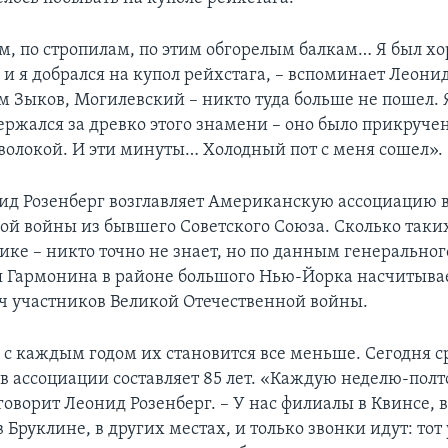
м, по стропилам, по этим обгорелым балкам… Я был 
и я добрался на купол рейхстага, – вспоминает Леонид
м Зыков, Могилевский – никто туда больше не пошел. 
ержался за древко этого знамени – оно было прикруче
оволокой. И эти минуты… Холодный пот с меня сошел».
ид Розенберг возглавляет Американскую ассоциацию 
ой войны из бывшего Советского Союза. Сколько таки
ике – никто точно не знает, но по данным генеральног
я Гармонина в районе большого Нью-Йорка насчитыва
ч участников Великой Отечественной войны.
 с каждым годом их становится все меньше. Сегодня 
в ассоциации составляет 85 лет. «Каждую неделю-полт
 говорит Леонид Розенберг. – У нас филиалы в Квинсе, в
 Бруклине, в других местах, и только звонки идут: тот 