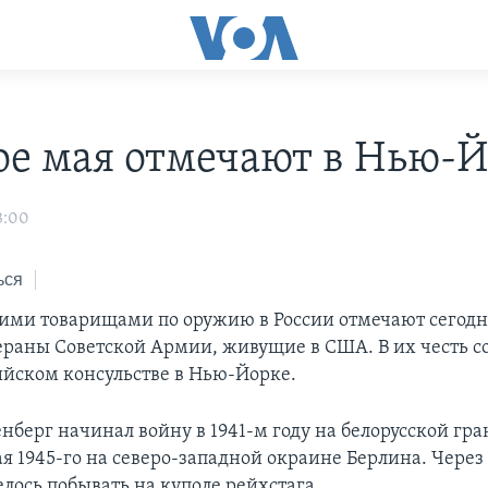
ое мая отмечают в Нью-
3:00
ься
оими товарищами по оружию в России отмечают сегодн
ераны Советской Армии, живущие в США. В их честь с
ийском консульстве в Нью-Йорке.
берг начинал войну в 1941-м году на белорусской гра
ая 1945-го на северо-западной окраине Берлина. Через
лось побывать на куполе рейхстага.