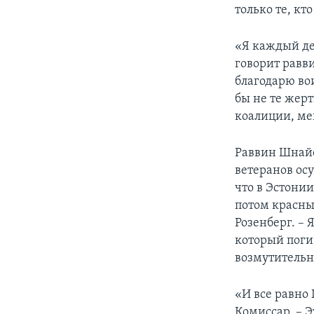
только те, кт
«Я каждый ден
говорит равв
благодарю во
бы не те жер
коалиции, мен
Раввин Шнайе
ветеранов ос
что в Эстони
потом красные
Розенберг. –
который поги
возмутительн
«И все равно 
Комиссар. – Э