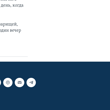
 день, когда
варищей,
один вечер