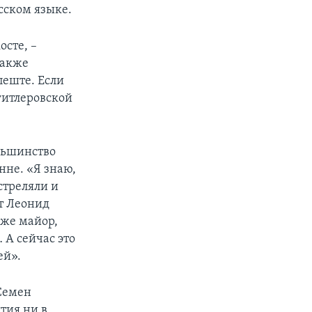
сском языке.
осте, –
также
пеште. Если
гитлеровской
льшинство
нне. «Я знаю,
стреляли и
ит Леонид
оже майор,
 А сейчас это
ей».
 Семен
тия ни в