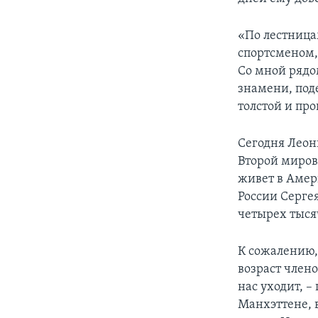
«По лестница
спортсменом, 
Со мной рядо
знамени, под
толстой и пр
Сегодня Леон
Второй миров
живет в Амер
России Серге
четырех тыся
К сожалению,
возраст члено
нас уходит, –
Манхэттене, в