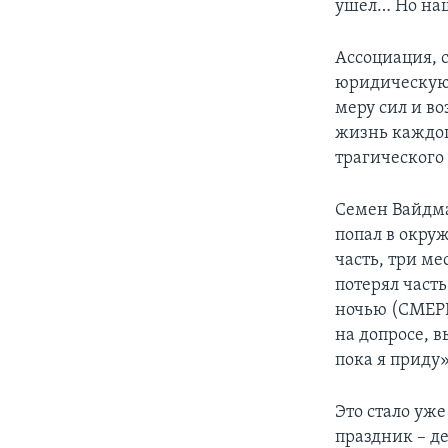
ушел… Но наш
Ассоциация, 
юридическую 
меру сил и в
жизнь каждог
трагического
Семен Вайдма
попал в окруж
часть, три ме
потерял часть
ночью (СМЕРШ 
на допросе, 
пока я приду»
Это стало уже
праздник – д