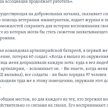
а ассоциация продолжает работать».
существующая на добровольных началах, оказывает с
помощь ветеранам-иммигрантам, издает журнал и пы
озможностей сохранить для истории воспоминания сво
о из которых могла бы стать сюжетом захватывающег
 романа.
н командовал артиллерийской батареей, в первый же
ение, потерял 60 солдат. «Когда я вышел из окружения
сяца меня допрашивали каждую ночь: куда я вел людей
 артиллерии, – вспоминает он. – Вы знаете, когда мен
вызывал), все солдаты – их было порядка 97 человек –
выходили туда же к этому помещению, окружали этот д
.
 общим местом, но для каждого из тех, кто пережил во
ействительно со слезами на глазах. Его воспринимают 