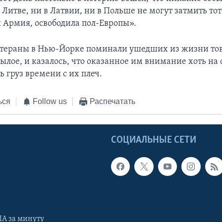
 Литве, ни в Латвии, ни в Польше не могут затмить тот
 Армия, освободила пол-Европы».
ветераны в Нью-Йорке поминали ушедших из жизни то
ылое, и казалось, что оказанное им внимание хоть на 
ь груз времени с их плеч.
ься
Follow us
Распечатать
Ы
СОЦИАЛЬНЫЕ СЕТИ
А за минуту