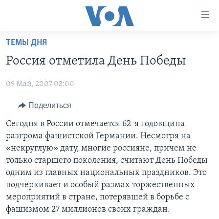
Линки
доступности
Перейти
ТЕМЫ ДНЯ
на
ГЛАВНОЕ
Россия отметила День Победы
основной
ПРОГРАММЫ
контент
09 Май, 2007 03:00
ПРОЕКТЫ
Перейти
АМЕРИКА
к
ЭКСПЕРТИЗА
Поделиться
НОВОСТИ ЗА МИНУТУ
УЧИМ АНГЛИЙСКИЙ
основной
ИНТЕРВЬЮ
ИТОГИ
НАША АМЕРИКАНСКАЯ ИСТОРИЯ
Сегодня в России отмечается 62-я годовщина
навигации
разгрома фашистской Германии. Несмотря на
Перейти
ФАКТЫ ПРОТИВ ФЕЙКОВ
ПОЧЕМУ ЭТО ВАЖНО?
А КАК В АМЕРИКЕ?
«некруглую» дату, многие россияне, причем не
в
ЗА СВОБОДУ ПРЕССЫ
ДИСКУССИЯ VOA
АРТЕФАКТЫ
только старшего поколения, считают День Победы
поиск
одним из главных национальных праздников. Это
УЧИМ АНГЛИЙСКИЙ
ДЕТАЛИ
АМЕРИКАНСКИЕ ГОРОДКИ
подчеркивает и особый размах торжественных
ВИДЕО
НЬЮ-ЙОРК NEW YORK
ТЕСТЫ
мероприятий в стране, потерявшей в борьбе с
фашизмом 27 миллионов своих граждан.
ПОДПИСКА НА НОВОСТИ
АМЕРИКА. БОЛЬШОЕ ПУТЕШЕСТВИЕ