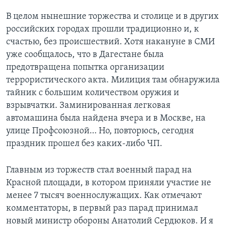
В целом нынешние торжества и столице и в других
Learning English
российских городах прошли традиционно и, к
счастью, без происшествий. Хотя накануне в СМИ
СОЦИАЛЬНЫЕ СЕТИ
уже сообщалось, что в Дагестане была
предотвращена попытка организации
террористического акта. Милиция там обнаружила
тайник с большим количеством оружия и
Языки
взрывчатки. Заминированная легковая
автомашина была найдена вчера и в Москве, на
улице Профсоюзной… Но, повторюсь, сегодня
праздник прошел без каких-либо ЧП.
Главным из торжеств стал военный парад на
Красной площади, в котором приняли участие не
менее 7 тысяч военнослужащих. Как отмечают
комментаторы, в первый раз парад принимал
новый министр обороны Анатолий Сердюков. И я