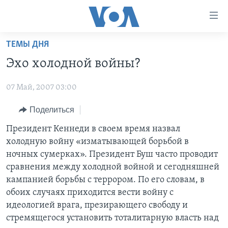
Линки
доступности
Перейти
ТЕМЫ ДНЯ
на
ГЛАВНОЕ
Эхо холодной войны?
основной
ПРОГРАММЫ
контент
07 Май, 2007 03:00
ПРОЕКТЫ
Перейти
АМЕРИКА
к
ЭКСПЕРТИЗА
Поделиться
НОВОСТИ ЗА МИНУТУ
УЧИМ АНГЛИЙСКИЙ
основной
ИНТЕРВЬЮ
ИТОГИ
НАША АМЕРИКАНСКАЯ ИСТОРИЯ
Президент Кеннеди в своем время назвал
навигации
холодную войну «изматывающей борьбой в
Перейти
ФАКТЫ ПРОТИВ ФЕЙКОВ
ПОЧЕМУ ЭТО ВАЖНО?
А КАК В АМЕРИКЕ?
ночных сумерках». Президент Буш часто проводит
в
ЗА СВОБОДУ ПРЕССЫ
ДИСКУССИЯ VOA
АРТЕФАКТЫ
сравнения между холодной войной и сегодняшней
поиск
кампанией борьбы с террором. По его словам, в
УЧИМ АНГЛИЙСКИЙ
ДЕТАЛИ
АМЕРИКАНСКИЕ ГОРОДКИ
обоих случаях приходится вести войну с
ВИДЕО
НЬЮ-ЙОРК NEW YORK
ТЕСТЫ
идеологией врага, презирающего свободу и
стремящегося установить тоталитарную власть над
ПОДПИСКА НА НОВОСТИ
АМЕРИКА. БОЛЬШОЕ ПУТЕШЕСТВИЕ