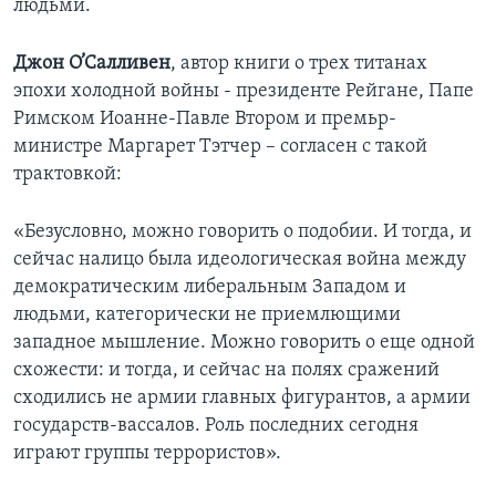
людьми.
Learning English
Джон О’Салливен
, автор книги о трех титанах
эпохи холодной войны - президенте Рейгане, Папе
СОЦИАЛЬНЫЕ СЕТИ
Римском Иоанне-Павле Втором и премьр-
министре Маргарет Тэтчер – согласен с такой
трактовкой:
Языки
«Безусловно, можно говорить о подобии. И тогда, и
сейчас налицо была идеологическая война между
демократическим либеральным Западом и
людьми, категорически не приемлющими
западное мышление. Можно говорить о еще одной
схожести: и тогда, и сейчас на полях сражений
сходились не армии главных фигурантов, а армии
государств-вассалов. Роль последних сегодня
играют группы террористов».