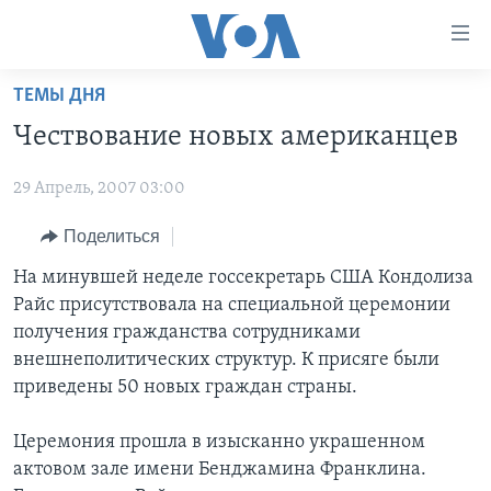
Линки
доступности
Перейти
ТЕМЫ ДНЯ
на
ГЛАВНОЕ
Чествование новых американцев
основной
ПРОГРАММЫ
контент
29 Апрель, 2007 03:00
ПРОЕКТЫ
Перейти
АМЕРИКА
к
ЭКСПЕРТИЗА
Поделиться
НОВОСТИ ЗА МИНУТУ
УЧИМ АНГЛИЙСКИЙ
основной
ИНТЕРВЬЮ
ИТОГИ
НАША АМЕРИКАНСКАЯ ИСТОРИЯ
На минувшей неделе госсекретарь США Кондолиза
навигации
Райс присутствовала на специальной церемонии
Перейти
ФАКТЫ ПРОТИВ ФЕЙКОВ
ПОЧЕМУ ЭТО ВАЖНО?
А КАК В АМЕРИКЕ?
получения гражданства сотрудниками
в
ЗА СВОБОДУ ПРЕССЫ
ДИСКУССИЯ VOA
АРТЕФАКТЫ
внешнеполитических структур. К присяге были
поиск
приведены 50 новых граждан страны.
УЧИМ АНГЛИЙСКИЙ
ДЕТАЛИ
АМЕРИКАНСКИЕ ГОРОДКИ
ВИДЕО
НЬЮ-ЙОРК NEW YORK
ТЕСТЫ
Церемония прошла в изысканно украшенном
актовом зале имени Бенджамина Франклина.
ПОДПИСКА НА НОВОСТИ
АМЕРИКА. БОЛЬШОЕ ПУТЕШЕСТВИЕ