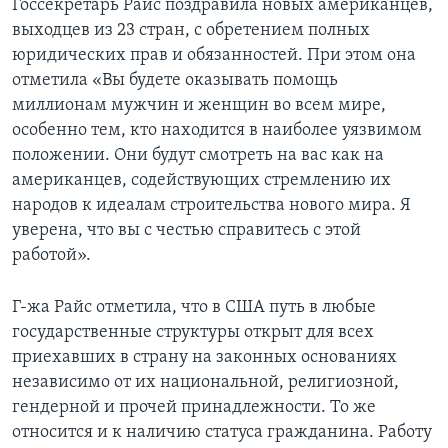
Госсекретарь Райс поздравила новых американцев,
выходцев из 23 стран, с обретением полных
Learning English
юридических прав и обязанностей. При этом она
отметила «Вы будете оказывать помощь
СОЦИАЛЬНЫЕ СЕТИ
миллионам мужчин и женщин во всем мире,
особенно тем, кто находится в наиболее уязвимом
положении. Они будут смотреть на вас как на
американцев, содействующих стремлению их
Языки
народов к идеалам строительства нового мира. Я
уверена, что вы с честью справитесь с этой
работой».
Г-жа Райс отметила, что в США путь в любые
государственные структуры открыт для всех
приехавших в страну на законных основаниях
независимо от их национальной, религиозной,
гендерной и прочей принадлежности. То же
относится и к наличию статуса гражданина. Работу